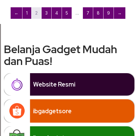
←
1
2
3
4
5
…
7
8
9
→
Belanja Gadget Mudah
dan Puas!
Website Resmi
ibgadgetsore