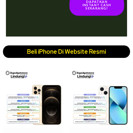
DAPATKAN
INSTANT CASH
SEKARANG!
Beli iPhone Di Website Resmi
↓ 16%
↓ 19%