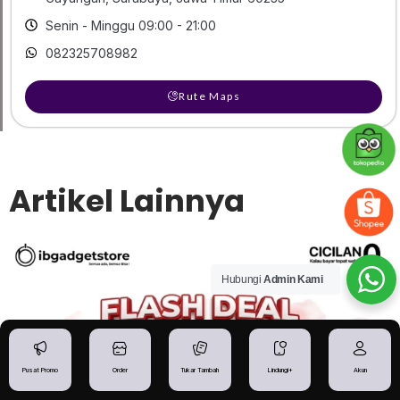
Senin - Minggu 09:00 - 21:00
082325708982
Rute Maps
Artikel Lainnya
Hubungi
Admin Kami
Pusat Promo
Order
Tukar Tambah
Lindungi+
Akun