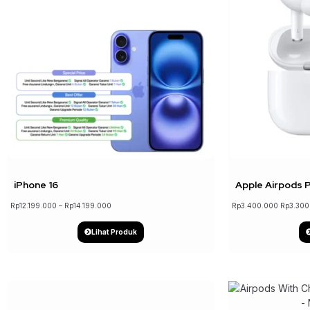
↓ 8%
iPhone 16
Apple Airpods 
Rp
12.199.000
–
Rp
14.199.000
Rp
3.400.000
Rp
3.300
Lihat Produk