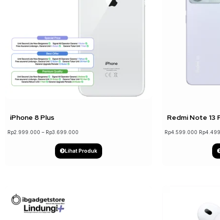
iPhone 8 Plus
Redmi Note 13 
Rp
2.999.000
–
Rp
3.699.000
Rp
4.599.000
Rp
4.49
Lihat Produk