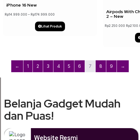
iPhone 16 New
Airpods With C
Rp
14.999.000
–
Rp
174.999.000
2 – New
Rp
2.250.000
Rp
2.100
Lihat Produk
←
1
2
3
4
5
6
7
8
9
→
Belanja Gadget Mudah
dan Puas!
Website Resmi