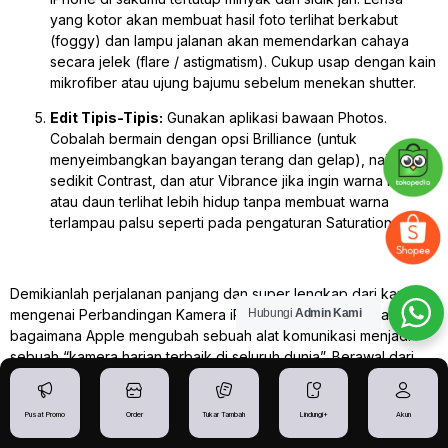
yang kotor akan membuat hasil foto terlihat berkabut
(
foggy
) dan lampu jalanan akan memendarkan cahaya
secara jelek (
flare / astigmatism
). Cukup usap dengan kain
mikrofiber atau ujung bajumu sebelum menekan
shutter
.
Edit Tipis-Tipis:
Gunakan aplikasi bawaan Photos.
Cobalah bermain dengan opsi
Brilliance
(untuk
menyeimbangkan bayangan terang dan gelap), naikkan
sedikit
Contrast
, dan atur
Vibrance
jika ingin warna kulit
atau daun terlihat lebih hidup tanpa membuat warna
terlampau palsu seperti pada pengaturan
Saturation
.
Demikianlah perjalanan panjang dan super lengkap dari kami
mengenai Perbandingan Kamera iPhone. Kita telah melihat
Hubungi
Admin Kami
bagaimana Apple mengubah sebuah alat komunikasi menjadi
sebuah “kamera harian terbaik di seluruh dunia”. Berawal dari
lahirnya
Portrait Mode
di iPhone X yang mengubah standar
media sosial, hingga era baru inovasi tanpa ujung pada iPhone
Pusat Promo
Order
Tukar Tambah
Lindungi+
Akun
18 Pro Max yang dirumorkan membawa fitur bukaan
lensa
Variable Aperture
layaknya lensa profesional raksasa