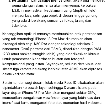
Ketajaman
Landscape
Menyeluruh
: Jika kamu memotret
pemandangan alam, lensa akan menyempit ke bukaan
f/2.8. Ini memastikan kedalaman ruang (
depth of field
)
menjadi luas, sehingga objek di depan hingga gunung
yang ada di belakang semuanya fokus, tajam, dan
tidak
blur
.
Kecanggihan optik ini tentunya membutuhkan otak pemrosesan
yang tak tertandingi. iPhone 18 Pro Max dirumorkan akan
ditenagai oleh
chip
A20 Pro
dengan teknologi fabrikasi
2
nanometer
(2nm) pertama dari TSMC, dipadukan dengan RAM
12GB (atau bahkan mungkin lebih) yang didedikasikan khusus
untuk pemrosesan kecerdasan buatan dan fotografi
komputasional yang instan
. Bayangkan, seluruh data visual dari
sistem tiga kamera belakang berkekuatan 48MP akan diproses
dalam kedipan mata!
Selain itu, dari segi desain, letak modul
Face ID
dikabarkan akan
dipindahkan ke bawah layar, sehingga
Dynamic Island
pada
layar depan iPhone 18 Pro Max akan mengecil sekitar 35%,
memberikan pengalaman
viewfinder
layar yang lebih luas dan
imersif saat kamu mengambil foto atau menonton hasil videomu
.