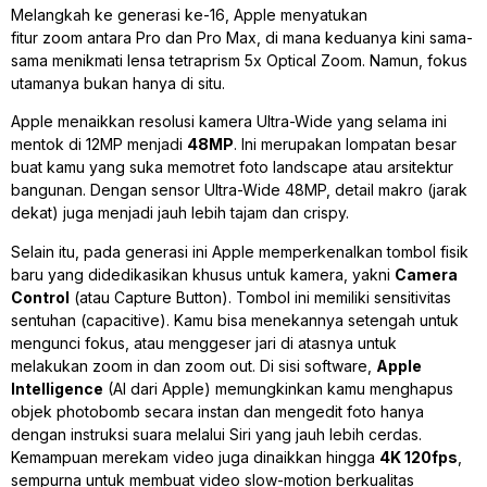
Melangkah ke generasi ke-16, Apple menyatukan
fitur
zoom
antara Pro dan Pro Max, di mana keduanya kini sama-
sama menikmati lensa
tetraprism
5x
Optical Zoom
. Namun, fokus
utamanya bukan hanya di situ.
Apple menaikkan resolusi kamera
Ultra-Wide
yang selama ini
mentok di 12MP menjadi
48MP
. Ini merupakan lompatan besar
buat kamu yang suka memotret foto
landscape
atau arsitektur
bangunan. Dengan sensor
Ultra-Wide
48MP, detail makro (jarak
dekat) juga menjadi jauh lebih tajam dan
crispy
.
Selain itu, pada generasi ini Apple memperkenalkan tombol fisik
baru yang didedikasikan khusus untuk kamera, yakni
Camera
Control
(atau
Capture Button
). Tombol ini memiliki sensitivitas
sentuhan (
capacitive
). Kamu bisa menekannya setengah untuk
mengunci fokus, atau menggeser jari di atasnya untuk
melakukan
zoom in
dan
zoom out
. Di sisi
software
,
Apple
Intelligence
(AI dari Apple) memungkinkan kamu menghapus
objek
photobomb
secara instan dan mengedit foto hanya
dengan instruksi suara melalui Siri yang jauh lebih cerdas.
Kemampuan merekam video juga dinaikkan hingga
4K 120fps
,
sempurna untuk membuat video
slow-motion
berkualitas