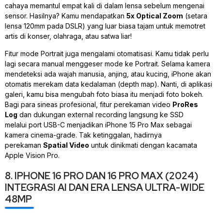
cahaya memantul empat kali di dalam lensa sebelum mengenai
sensor. Hasilnya? Kamu mendapatkan
5x Optical Zoom
(setara
lensa 120mm pada DSLR) yang luar biasa tajam untuk memotret
artis di konser, olahraga, atau satwa liar!
Fitur mode
Portrait
juga mengalami otomatisasi. Kamu tidak perlu
lagi secara manual menggeser mode ke
Portrait
. Selama kamera
mendeteksi ada wajah manusia, anjing, atau kucing, iPhone akan
otomatis merekam data kedalaman (depth map). Nanti, di aplikasi
galeri, kamu bisa mengubah foto biasa itu menjadi foto
bokeh
.
Bagi para sineas profesional, fitur perekaman video
ProRes
Log
dan dukungan
external recording
langsung ke SSD
melalui
port
USB-C menjadikan iPhone 15 Pro Max sebagai
kamera
cinema-grade
. Tak ketinggalan, hadirnya
perekaman
Spatial Video
untuk dinikmati dengan kacamata
Apple Vision Pro.
8. IPHONE 16 PRO DAN 16 PRO MAX (2024)
INTEGRASI AI DAN ERA LENSA ULTRA-WIDE
48MP