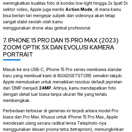
meningkatkan kualitas foto di kondisi
low-light
hingga 2x lipat! Di
sektor video, Apple juga merilis
Action Mode
, di mana kamu
bisa berlari-lari mengejar subjek dan videonya akan tetap
sangat stabil seolah-olah kamu
menggunakan
drone
atau
gimbal
profesional.
7. IPHONE 15 PRO DAN 15 PRO MAX (2023)
ZOOM OPTIK 5X DAN EVOLUSI KAMERA
PORTRAIT
Masuk ke era USB-C, iPhone 15 Pro series membawa standar
baru yang membuat kami di IBGADGETSTORE semakin takjub.
Apple memutuskan untuk menaikkan resolusi
default
jepretan
dari 12MP menjadi
24MP
. Artinya, kamu mendapatkan foto
dengan detail luar biasa tanpa ukuran file yang terlalu
membengkak.
Perbedaan terbesar di generasi ini terjadi antara model Pro
biasa dan Pro Max. Khusus untuk iPhone 15 Pro Max, Apple
mendesain ulang secara radikal lensa
Telephoto
-nya
menggunakan desain prisma tetra (
tetraprism
), memungkinkan