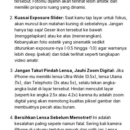
tersebut. Fotomu dijamin akan terlihat lebih artistik dan
memiliki proporsi ruang yang dinamis.
Kuasai
Exposure Slider
:
Saat kamu
tap
layar untuk fokus,
akan muncul ikon matahari kuning di sebelahnya. Jangan
hanya
tap
saja! Geser ikon tersebut ke bawah
(menggelapkan) atau ke atas (menerangkan).
Kebanyakan foto estetik yang sinematik sedikit
diturunkan
exposure
-nya (-0.5 hingga -1.0) agar warnanya
lebih
deep
(pekat) dan tidak terlihat seperti tangkapan
video amatir.
Jangan Takut Pindah Lensa, Jauhi Zoom Digital:
Jika
iPhone-mu memiliki lensa
Ultra-Wide
(0.5x), lensa Utama
(1x), dan
Telephoto
(3x atau 5x), selalu tekan angka-
angka bulat di layar tersebut. Hindari mencubit layar
(seperti ke angka 2.5x atau 4.2x) karena itu adalah
zoom
digital
yang akan memotong kualitas piksel gambar dan
membuatnya pecah atau buram.
Bersihkan Lensa Sebelum Memotret!
Ini adalah
kesalahan paling sepele namun fatal. Sering kali kamera
iPhone di sakumu tertutup minyak dari sidik jari. Lensa