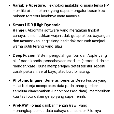
Variable Aperture:
Teknologi mutakhir di mana lensa HP
memiliki bilah mekanik yang dapat mengatur besar-kecil
bukaan tersebut layaknya mata manusia
.
Smart HDR (High Dynamic
Range):
Algoritma
software
yang meratakan tingkat
cahaya. Ia memastikan wajah tidak gelap akibat bayangan,
dan memastikan langit siang hari tidak berubah menjadi
warna putih terang yang silau.
Deep Fusion:
Sistem pengolah gambar dari Apple yang
aktif pada kondisi pencahayaan medium (seperti di dalam
ruangan/kafe) guna mempertajam detail tekstur seperti
corak pakaian, serat kayu, atau bulu binatang.
Photonic Engine:
Generasi penerus Deep Fusion yang
mulai bekerja memproses data pada tahap gambar
sebelum dimampatkan (
uncompressed data
), memberikan
kualitas foto dalam gelap yang super jernih.
ProRAW:
Format gambar mentah (
raw
) yang
menangkap
semua
data cahaya dari sensor. File-nya