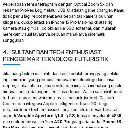
Keberadaan lensa tetraprism dengan
Optical Zoom
5x dan
rekaman ProRes Log melalui USB-C adalah
game changer
. Kamu
tidak perlu lagi repot membawa beban tas kamera puluhan
kilogram, cukup letakkan iPhone 15 Pro Max-mu di atas rig
kamera atau gimbal, colokkan ke SSD
external
, dan mulailah
merekam visual layaknya sebuah mahakarya sinematik
sungguhan.
4. “SULTAN” DAN TECH ENTHUSIAST
PENGGEMAR TEKNOLOGI FUTURISTIK
Jika uang bukan masalah dan kamu adalah orang yang selalu
ingin menjadi yang pertama merasakan teknologi dari masa
depan, maka tahan dirimu sedikit dan mulailah menabung untuk
menyambut kedatangan seri masa depan. Walau saat ini iPhone
terbaru terus menawarkan inovasi menarik (seperti Camera
Control dan integrasi
Apple Intelligence
di seri 16), bagi
para
hardcore tech enthusiast
, lonjakan teknis besar-besaran
seperti
Variable Aperture f/1.4-f/2.8
, lensa menyeluruh 48MP,
dan otak pemrosesan
2nm
A20 Pro
yang ada pada
iPhone 18
Pro Max
akan menjadi lompatan terhebat dalam sejarah