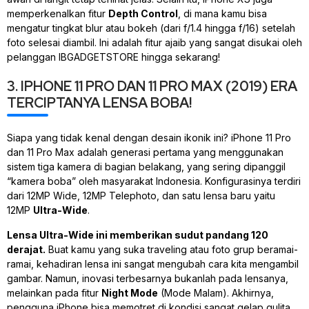
memperkenalkan fitur
Depth Control
, di mana kamu bisa
mengatur tingkat
blur
atau
bokeh
(dari f/1.4 hingga f/16)
setelah
foto selesai diambil. Ini adalah fitur ajaib yang sangat disukai oleh
pelanggan IBGADGETSTORE hingga sekarang!
3. IPHONE 11 PRO DAN 11 PRO MAX (2019) ERA
TERCIPTANYA LENSA BOBA!
Siapa yang tidak kenal dengan desain ikonik ini? iPhone 11 Pro
dan 11 Pro Max adalah generasi pertama yang menggunakan
sistem tiga kamera di bagian belakang, yang sering dipanggil
“kamera boba” oleh masyarakat Indonesia. Konfigurasinya terdiri
dari 12MP
Wide
, 12MP
Telephoto
, dan satu lensa baru yaitu
12MP
Ultra-Wide
.
Lensa
Ultra-Wide
ini memberikan sudut pandang 120
derajat.
Buat kamu yang suka
traveling
atau foto grup beramai-
ramai, kehadiran lensa ini sangat mengubah cara kita mengambil
gambar. Namun, inovasi terbesarnya bukanlah pada lensanya,
melainkan pada fitur
Night Mode
(Mode Malam). Akhirnya,
pengguna iPhone bisa memotret di kondisi sangat gelap gulita