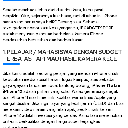
Setelah membaca lebih dari dua ribu kata, kamu pasti
berpikir:
“Oke, sejarahnya luar biasa, tapi di tahun ini, iPhone
mana yang harus saya beli?”
Tenang saja. Sebagai
toko
gadget
nomor satu kesayanganmu, IBGADGETSTORE
sudah menyusun panduan berbelanja kamera iPhone
berdasarkan kebutuhan dan
budget
kamu:
1. PELAJAR / MAHASISWA DENGAN BUDGET
TERBATAS TAPI MAU HASIL KAMERA KECE
Jika kamu adalah seorang pelajar yang mencari iPhone untuk
kebutuhan media sosial harian, tugas kampus, atau sekadar
gaya-gayaan tanpa membuat kantong bolong,
iPhone 11 atau
iPhone 12
adalah pilihan yang solid. Walau generasinya agak
tua, iPhone 11 masih memiliki kualitas warna khas Apple yang
sangat disukai. Jika ingin layar yang lebih jernih (OLED) dan bisa
merekam video malam yang lebih apik, sedikit naik ke seri
iPhone 12 adalah investasi yang cerdas. Kamu bisa menemukan
unit-unit berkualitas dengan harga super terjangkau
di
store
kami!