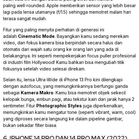
paling
well-rounded
. Apple memberikan sensor yang lebih besar
lagi pada lensa utamanya (f/1.5) sehingga memotret malam hari
terasa sangat mudah.
Fitur yang paling menyita perhatian di generasi ini
adalah
Cinematic Mode
. Bayangkan kamu sedang merekam
video, dan fokus kamera bisa berpindah secara halus dan
otomatis dari wajah satu orang ke orang lain yang ada di
belakangnya. Ini seperti mempekerjakan
focus puller
profesional
di industri film Hollywood! Kamu bahkan bisa mengubah titik
fokusnya
setelah
video selesai direkam.
Selain itu, lensa
Ultra-Wide
di iPhone 13 Pro kini dilengkapi
dengan
autofocus
, yang memungkinkannya berfungsi ganda
sebagai
Kamera Makro
. Kamu bisa memotret objek sekecil
kelopak bunga, embun pagi, atau tekstur kain dari jarak hanya 2
sentimeter. Fitur
Photographic Styles
juga diperkenalkan,
memungkinkan kamu mengatur
tone
(seperti
vibrant, warm, cool
)
yang diproses secara langsung ke dalam
pipeline
gambar,
bukan sekadar filter biasa.
6. IPHONE 14 PRO DAN 14 PRO MAX (2022)