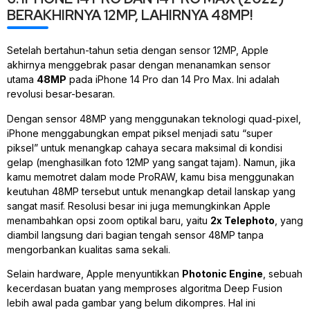
BERAKHIRNYA 12MP, LAHIRNYA 48MP!
Setelah bertahun-tahun setia dengan sensor 12MP, Apple
akhirnya menggebrak pasar dengan menanamkan sensor
utama
48MP
pada iPhone 14 Pro dan 14 Pro Max. Ini adalah
revolusi besar-besaran.
Dengan sensor 48MP yang menggunakan teknologi
quad-pixel
,
iPhone menggabungkan empat piksel menjadi satu “super
piksel” untuk menangkap cahaya secara maksimal di kondisi
gelap (menghasilkan foto 12MP yang sangat tajam). Namun, jika
kamu memotret dalam mode ProRAW, kamu bisa menggunakan
keutuhan 48MP tersebut untuk menangkap detail lanskap yang
sangat masif. Resolusi besar ini juga memungkinkan Apple
menambahkan opsi
zoom
optikal baru, yaitu
2x Telephoto
, yang
diambil langsung dari bagian tengah sensor 48MP tanpa
mengorbankan kualitas sama sekali.
Selain
hardware
, Apple menyuntikkan
Photonic Engine
, sebuah
kecerdasan buatan yang memproses algoritma Deep Fusion
lebih awal pada gambar yang belum dikompres. Hal ini