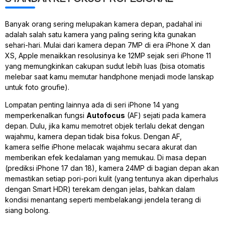
Banyak orang sering melupakan kamera depan, padahal ini
adalah salah satu kamera yang paling sering kita gunakan
sehari-hari. Mulai dari kamera depan 7MP di era iPhone X dan
XS, Apple menaikkan resolusinya ke 12MP sejak seri iPhone 11
yang memungkinkan cakupan sudut lebih luas (bisa otomatis
melebar saat kamu memutar
handphone
menjadi mode lanskap
untuk foto
groufie
).
Lompatan penting lainnya ada di seri iPhone 14 yang
memperkenalkan fungsi
Autofocus
(AF) sejati pada kamera
depan. Dulu, jika kamu memotret objek terlalu dekat dengan
wajahmu, kamera depan tidak bisa fokus. Dengan AF,
kamera
selfie
iPhone melacak wajahmu secara akurat dan
memberikan efek kedalaman yang memukau. Di masa depan
(prediksi iPhone 17 dan 18), kamera 24MP di bagian depan akan
memastikan setiap pori-pori kulit (yang tentunya akan diperhalus
dengan
Smart HDR
) terekam dengan jelas, bahkan dalam
kondisi menantang seperti membelakangi jendela terang di
siang bolong
.