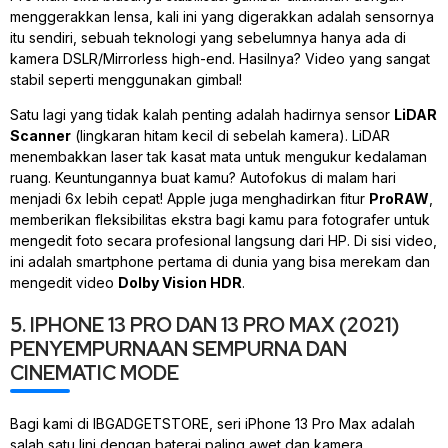
menggerakkan lensa, kali ini yang digerakkan adalah sensornya
itu sendiri, sebuah teknologi yang sebelumnya hanya ada di
kamera DSLR/Mirrorless
high-end
. Hasilnya? Video yang sangat
stabil seperti menggunakan
gimbal
!
Satu lagi yang tidak kalah penting adalah hadirnya sensor
LiDAR
Scanner
(lingkaran hitam kecil di sebelah kamera). LiDAR
menembakkan laser tak kasat mata untuk mengukur kedalaman
ruang. Keuntungannya buat kamu? Autofokus di malam hari
menjadi 6x lebih cepat! Apple juga menghadirkan fitur
ProRAW
,
memberikan fleksibilitas ekstra bagi kamu para fotografer untuk
mengedit foto secara profesional langsung dari HP. Di sisi video,
ini adalah
smartphone
pertama di dunia yang bisa merekam dan
mengedit video
Dolby Vision HDR
.
5. IPHONE 13 PRO DAN 13 PRO MAX (2021)
PENYEMPURNAAN SEMPURNA DAN
CINEMATIC MODE
Bagi kami di IBGADGETSTORE, seri iPhone 13 Pro Max adalah
salah satu lini dengan baterai paling awet dan kamera