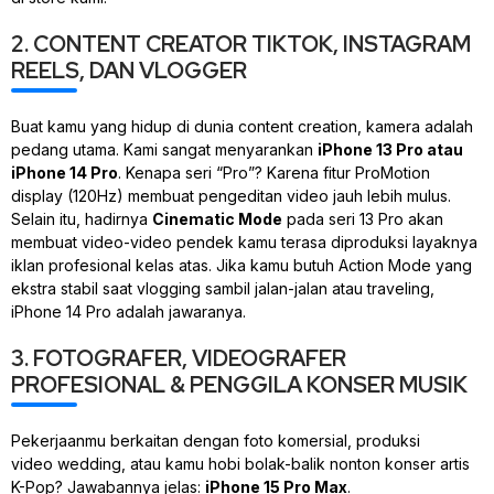
2. CONTENT CREATOR TIKTOK, INSTAGRAM
REELS, DAN VLOGGER
Buat kamu yang hidup di dunia
content creation
, kamera adalah
pedang utama. Kami sangat menyarankan
iPhone 13 Pro atau
iPhone 14 Pro
. Kenapa seri “Pro”? Karena fitur
ProMotion
display
(120Hz) membuat pengeditan video jauh lebih mulus.
Selain itu, hadirnya
Cinematic Mode
pada seri 13 Pro akan
membuat video-video pendek kamu terasa diproduksi layaknya
iklan profesional kelas atas. Jika kamu butuh Action Mode yang
ekstra stabil saat
vlogging
sambil jalan-jalan atau
traveling
,
iPhone 14 Pro adalah jawaranya.
3. FOTOGRAFER, VIDEOGRAFER
PROFESIONAL & PENGGILA KONSER MUSIK
Pekerjaanmu berkaitan dengan foto komersial, produksi
video
wedding
, atau kamu hobi bolak-balik nonton konser artis
K-Pop? Jawabannya jelas:
iPhone 15 Pro Max
.