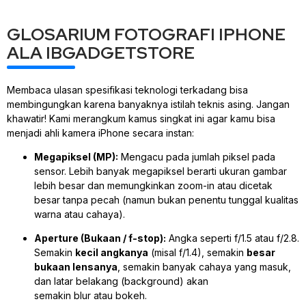
GLOSARIUM FOTOGRAFI IPHONE
ALA IBGADGETSTORE
Membaca ulasan spesifikasi teknologi terkadang bisa
membingungkan karena banyaknya istilah teknis asing. Jangan
khawatir! Kami merangkum kamus singkat ini agar kamu bisa
menjadi ahli kamera iPhone secara instan:
Megapiksel (MP):
Mengacu pada jumlah piksel pada
sensor. Lebih banyak megapiksel berarti ukuran gambar
lebih besar dan memungkinkan
zoom-in
atau dicetak
besar tanpa pecah (namun bukan penentu tunggal kualitas
warna atau cahaya).
Aperture (Bukaan / f-stop):
Angka seperti f/1.5 atau f/2.8.
Semakin
kecil angkanya
(misal f/1.4), semakin
besar
bukaan lensanya
, semakin banyak cahaya yang masuk,
dan latar belakang (
background
) akan
semakin
blur
atau
bokeh
.