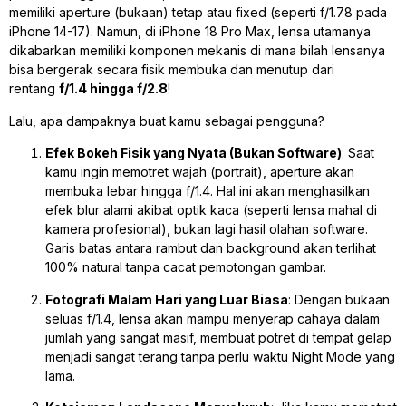
memiliki
aperture
(bukaan) tetap atau
fixed
(seperti f/1.78 pada
iPhone 14-17). Namun, di iPhone 18 Pro Max, lensa utamanya
dikabarkan memiliki komponen mekanis di mana bilah lensanya
bisa bergerak secara fisik membuka dan menutup dari
rentang
f/1.4 hingga f/2.8
!
Lalu, apa dampaknya buat kamu sebagai pengguna?
Efek
Bokeh
Fisik yang Nyata (Bukan Software)
: Saat
kamu ingin memotret wajah (
portrait
),
aperture
akan
membuka lebar hingga f/1.4. Hal ini akan menghasilkan
efek
blur
alami akibat optik kaca (seperti lensa mahal di
kamera profesional), bukan lagi hasil olahan
software
.
Garis batas antara rambut dan
background
akan terlihat
100% natural tanpa cacat pemotongan gambar
.
Fotografi Malam Hari yang Luar Biasa
: Dengan bukaan
seluas f/1.4, lensa akan mampu menyerap cahaya dalam
jumlah yang sangat masif, membuat potret di tempat gelap
menjadi sangat terang tanpa perlu waktu
Night Mode
yang
lama
.