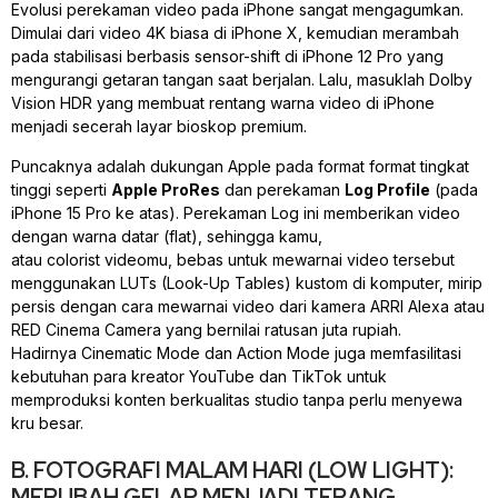
Evolusi perekaman video pada iPhone sangat mengagumkan.
Dimulai dari video 4K biasa di iPhone X, kemudian merambah
pada stabilisasi berbasis
sensor-shift
di iPhone 12 Pro yang
mengurangi getaran tangan saat berjalan. Lalu, masuklah Dolby
Vision HDR yang membuat rentang warna video di iPhone
menjadi secerah layar bioskop premium.
Puncaknya adalah dukungan Apple pada format format tingkat
tinggi seperti
Apple ProRes
dan perekaman
Log Profile
(pada
iPhone 15 Pro ke atas). Perekaman Log ini memberikan video
dengan warna datar (
flat
), sehingga kamu,
atau
colorist
videomu, bebas untuk mewarnai video tersebut
menggunakan LUTs (
Look-Up Tables
) kustom di komputer, mirip
persis dengan cara mewarnai video dari kamera ARRI Alexa atau
RED Cinema Camera yang bernilai ratusan juta rupiah.
Hadirnya
Cinematic Mode
dan
Action Mode
juga memfasilitasi
kebutuhan para kreator YouTube dan TikTok untuk
memproduksi konten berkualitas studio tanpa perlu menyewa
kru besar.
B. FOTOGRAFI MALAM HARI (LOW LIGHT):
MERUBAH GELAP MENJADI TERANG