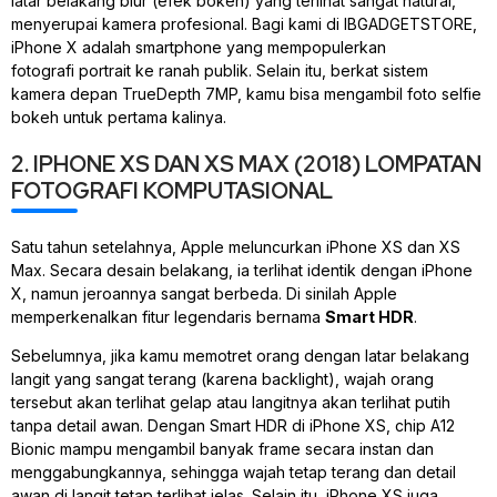
latar belakang
blur
(efek
bokeh
) yang terlihat sangat natural,
menyerupai kamera profesional. Bagi kami di IBGADGETSTORE,
iPhone X adalah
smartphone
yang mempopulerkan
fotografi
portrait
ke ranah publik. Selain itu, berkat sistem
kamera depan TrueDepth 7MP, kamu bisa mengambil foto
selfie
bokeh
untuk pertama kalinya.
2. IPHONE XS DAN XS MAX (2018) LOMPATAN
FOTOGRAFI KOMPUTASIONAL
Satu tahun setelahnya, Apple meluncurkan iPhone XS dan XS
Max. Secara desain belakang, ia terlihat identik dengan iPhone
X, namun jeroannya sangat berbeda. Di sinilah Apple
memperkenalkan fitur legendaris bernama
Smart HDR
.
Sebelumnya, jika kamu memotret orang dengan latar belakang
langit yang sangat terang (karena
backlight
), wajah orang
tersebut akan terlihat gelap atau langitnya akan terlihat putih
tanpa detail awan. Dengan Smart HDR di iPhone XS,
chip
A12
Bionic mampu mengambil banyak
frame
secara instan dan
menggabungkannya, sehingga wajah tetap terang dan detail
awan di langit tetap terlihat jelas. Selain itu, iPhone XS juga