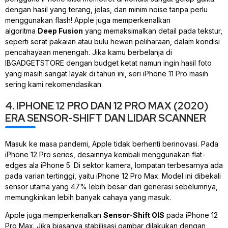
dengan hasil yang terang, jelas, dan minim
noise
tanpa perlu
menggunakan
flash
! Apple juga memperkenalkan
algoritma
Deep Fusion
yang memaksimalkan detail pada tekstur,
seperti serat pakaian atau bulu hewan peliharaan, dalam kondisi
pencahayaan menengah. Jika kamu berbelanja di
IBGADGETSTORE dengan
budget
ketat namun ingin hasil foto
yang masih sangat layak di tahun ini, seri iPhone 11 Pro masih
sering kami rekomendasikan.
4. IPHONE 12 PRO DAN 12 PRO MAX (2020)
ERA SENSOR-SHIFT DAN LIDAR SCANNER
Masuk ke masa pandemi, Apple tidak berhenti berinovasi. Pada
iPhone 12 Pro series, desainnya kembali menggunakan
flat-
edges
ala iPhone 5. Di sektor kamera, lompatan terbesarnya ada
pada varian tertinggi, yaitu iPhone 12 Pro Max. Model ini dibekali
sensor utama yang 47% lebih besar dari generasi sebelumnya,
memungkinkan lebih banyak cahaya yang masuk.
Apple juga memperkenalkan
Sensor-Shift OIS
pada iPhone 12
Pro Max. Jika biasanya stabilisasi gambar dilakukan dengan