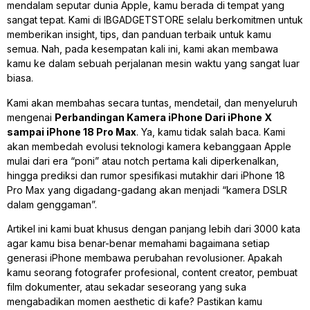
mendalam seputar dunia Apple, kamu berada di tempat yang
sangat tepat. Kami di IBGADGETSTORE selalu berkomitmen untuk
memberikan
insight
, tips, dan panduan terbaik untuk kamu
semua. Nah, pada kesempatan kali ini, kami akan membawa
kamu ke dalam sebuah perjalanan mesin waktu yang sangat luar
biasa.
Kami akan membahas secara tuntas, mendetail, dan menyeluruh
mengenai
Perbandingan Kamera iPhone Dari iPhone X
sampai iPhone 18 Pro Max
. Ya, kamu tidak salah baca. Kami
akan membedah evolusi teknologi kamera kebanggaan Apple
mulai dari era “poni” atau
notch
pertama kali diperkenalkan,
hingga prediksi dan rumor spesifikasi mutakhir dari iPhone 18
Pro Max yang digadang-gadang akan menjadi “kamera DSLR
dalam genggaman”
.
Artikel ini kami buat khusus dengan panjang lebih dari 3000 kata
agar kamu bisa benar-benar memahami bagaimana setiap
generasi iPhone membawa perubahan revolusioner. Apakah
kamu seorang fotografer profesional,
content creator
, pembuat
film dokumenter, atau sekadar seseorang yang suka
mengabadikan momen
aesthetic
di kafe? Pastikan kamu