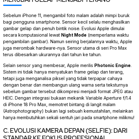
Sebelum iPhone 11, mengambil foto malam adalah mimpi buruk
bagi pengguna
smartphone
. Sensor kecil selalu menghasilkan
gambar gelap dan penuh bintik
noise
. Evolusi Apple dimulai
secara komputasional lewat
Night Mode
(memperlama waktu
pengambilan gambar). Namun seiring berjalannya waktu, Apple
juga merombak
hardware
-nya. Sensor utama di seri Pro Max
terus dibesarkan ukurannya dari tahun ke tahun.
Selain sensor yang membesar, Apple merilis
Photonic Engine
.
Sistem ini tidak hanya menyatukan
frame
gelap dan terang,
tetapi juga menganalisa piksel yang tidak terpapar cahaya
dengan benar dan membangun ulang warna serta teksturnya
sebelum gambar tersebut dikompresi menjadi format JPEG atau
HEIC. Dengan integrasi bukaan mekanik
Variable Aperture
f/1.4
di iPhone 18 Pro Max
, memotret bintang di langit malam
(
Astrophotography
) bukan lagi sebuah kemustahilan, melainkan
hanya membutuhkan sekali sentuh jari pada
smartphone
milikmu!
C. EVOLUSI KAMERA DEPAN (SELFIE): DARI
STANDAR KE FOKUS PROFESIONAL