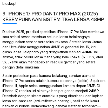
bioskop!
9. IPHONE 17 PRO DAN 17 PRO MAX (2025)
KESEMPURNAAN SISTEM TIGA LENSA 48MP
Di tahun 2025, prediksi spesifikasi iPhone 17 Pro Max membawa
satu ambisi besar: membuat seluruh lensa belakangnya
menggunakan sensor beresolusi raksasa. Setelah lensa Utama
dan
Ultra-Wide
menggunakan 48MP di generasi ke-16, kini
giliran lensa
Telephoto
yang ditingkatkan menjadi
48MP
. Ini
artinya, tidak peduli lensa mana yang kamu pakai (1x, 0.5x, atau
5x), kamu akan mendapatkan resolusi gambar yang setara
dengan detail maksimal.
Selain perbaikan pada kamera belakang, sorotan utama di
iPhone 17 Pro series adalah kamera depannya (
selfie
). Sejak era
iPhone 11, Apple selalu menggunakan kamera depan 12MP. Di
iPhone 17, resolusi ini akhirnya berlipat ganda menjadi
24MP
.
Ditambah dengan sistem autofokus yang diperbarui dan lapisan
lensa anti-pantulan (
anti-reflective coating
), hasil
selfie
kamu
bahkan di kondisi membelakangi cahaya matahari terbenam—