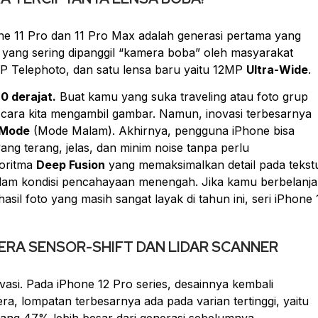
hone 11 Pro dan 11 Pro Max adalah generasi pertama yang
 yang sering dipanggil “kamera boba” oleh masyarakat
MP
Telephoto
, dan satu lensa baru yaitu 12MP
Ultra-Wide
.
0 derajat.
Buat kamu yang suka
traveling
atau foto grup
 cara kita mengambil gambar. Namun, inovasi terbesarnya
 Mode
(Mode Malam). Akhirnya, pengguna iPhone bisa
yang terang, jelas, dan minim
noise
tanpa perlu
goritma
Deep Fusion
yang memaksimalkan detail pada tekstu
dalam kondisi pencahayaan menengah. Jika kamu berbelanja
asil foto yang masih sangat layak di tahun ini, seri iPhone 
) ERA SENSOR-SHIFT DAN LIDAR SCANNER
asi. Pada iPhone 12 Pro series, desainnya kembali
ra, lompatan terbesarnya ada pada varian tertinggi, yaitu