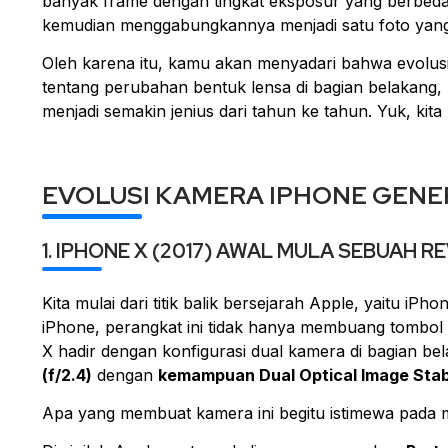
banyak
frame
dengan tingkat eksposur yang berbeda, 
kemudian menggabungkannya menjadi satu foto yan
Oleh karena itu, kamu akan menyadari bahwa evolus
tentang perubahan bentuk lensa di bagian belakang, 
menjadi semakin jenius dari tahun ke tahun. Yuk, kita
EVOLUSI KAMERA IPHONE
GENER
1. IPHONE X (2017) AWAL MULA SEBUAH R
Kita mulai dari titik balik bersejarah Apple, yaitu iP
iPhone, perangkat ini tidak hanya membuang tombol
X hadir dengan konfigurasi dual kamera di bagian be
(f/2.4)
dengan
kemampuan Dual
Optical Image Stab
Apa yang membuat kamera ini begitu istimewa pada