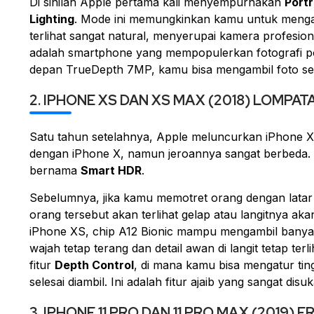
Di sinilah Apple pertama kali menyempurnakan
Port
Lighting
. Mode ini memungkinkan kamu untuk mengam
terlihat sangat natural, menyerupai kamera profesi
adalah
smartphone
yang mempopulerkan fotografi
p
depan TrueDepth 7MP, kamu bisa mengambil foto
se
2. IPHONE XS DAN XS MAX (2018) LOMP
Satu tahun setelahnya, Apple meluncurkan iPhone XS 
dengan iPhone X, namun jeroannya sangat berbeda. D
bernama
Smart HDR
.
Sebelumnya, jika kamu memotret orang dengan latar 
orang tersebut akan terlihat gelap atau langitnya aka
iPhone XS,
chip
A12 Bionic mampu mengambil bany
wajah tetap terang dan detail awan di langit tetap ter
fitur
Depth Control
, di mana kamu bisa mengatur tin
selesai diambil. Ini adalah fitur ajaib yang sangat 
3. IPHONE 11 PRO DAN 11 PRO MAX (2019)