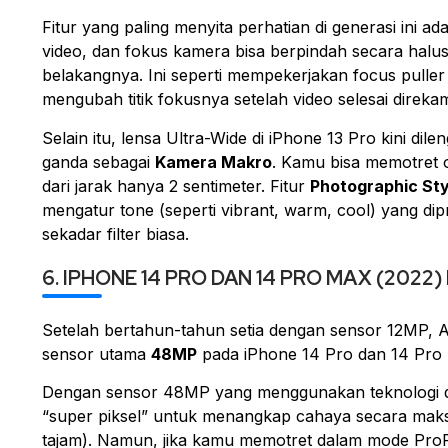
Fitur yang paling menyita perhatian di generasi ini ad
video, dan fokus kamera bisa berpindah secara halus 
belakangnya. Ini seperti mempekerjakan
focus puller
mengubah titik fokusnya
setelah
video selesai direka
Selain itu, lensa
Ultra-Wide
di iPhone 13 Pro kini dil
ganda sebagai
Kamera Makro
. Kamu bisa memotret o
dari jarak hanya 2 sentimeter. Fitur
Photographic Sty
mengatur
tone
(seperti
vibrant, warm, cool
) yang di
sekadar filter biasa.
6. IPHONE 14 PRO DAN 14 PRO MAX (2022
Setelah bertahun-tahun setia dengan sensor 12MP
sensor utama
48MP
pada iPhone 14 Pro dan 14 Pro M
Dengan sensor 48MP yang menggunakan teknologi
“super piksel” untuk menangkap cahaya secara maksi
tajam). Namun, jika kamu memotret dalam mode Pr