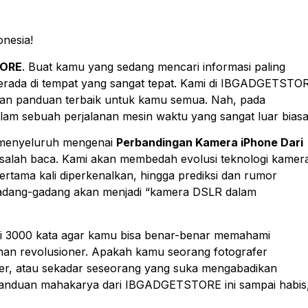
onesia!
ORE
. Buat kamu yang sedang mencari informasi paling
erada di tempat yang sangat tepat. Kami di IBGADGETSTO
, dan panduan terbaik untuk kamu semua. Nah, pada
am sebuah perjalanan mesin waktu yang sangat luar biasa
 menyeluruh mengenai
Perbandingan Kamera iPhone Dari
k salah baca. Kami akan membedah evolusi teknologi kamer
rtama kali diperkenalkan, hingga prediksi dan rumor
igadang-gadang akan menjadi “kamera DSLR dalam
dari 3000 kata agar kamu bisa benar-benar memahami
an revolusioner. Apakah kamu seorang fotografer
er, atau sekadar seseorang yang suka mengabadikan
anduan mahakarya dari IBGADGETSTORE ini sampai habis