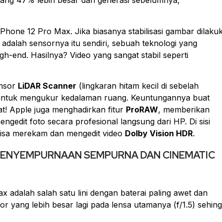
yang 47% lebih besar dari generasi sebelumnya,
Phone 12 Pro Max. Jika biasanya stabilisasi gambar dilaku
adalah sensornya itu sendiri, sebuah teknologi yang
igh-end
. Hasilnya? Video yang sangat stabil seperti
ensor
LiDAR Scanner
(lingkaran hitam kecil di sebelah
 untuk mengukur kedalaman ruang. Keuntungannya buat
t! Apple juga menghadirkan fitur
ProRAW
, memberikan
engedit foto secara profesional langsung dari HP. Di sisi
bisa merekam dan mengedit video
Dolby Vision HDR
.
1) PENYEMPURNAAN SEMPURNA DAN CINEMATIC
adalah salah satu lini dengan baterai paling awet dan
r yang lebih besar lagi pada lensa utamanya (f/1.5) sehin