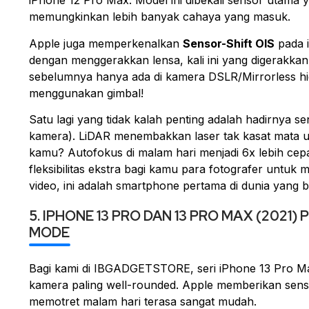
iPhone 12 Pro Max. Model ini dibekali sensor utama 
memungkinkan lebih banyak cahaya yang masuk.
Apple juga memperkenalkan
Sensor-Shift OIS
pada i
dengan menggerakkan lensa, kali ini yang digerakkan 
sebelumnya hanya ada di kamera DSLR/Mirrorless
h
menggunakan
gimbal
!
Satu lagi yang tidak kalah penting adalah hadirnya s
kamera). LiDAR menembakkan laser tak kasat mata
kamu? Autofokus di malam hari menjadi 6x lebih cepa
fleksibilitas ekstra bagi kamu para fotografer untuk m
video, ini adalah
smartphone
pertama di dunia yang 
5. IPHONE 13 PRO DAN 13 PRO MAX (202
MODE
Bagi kami di IBGADGETSTORE, seri iPhone 13 Pro Max 
kamera paling
well-rounded
. Apple memberikan senso
memotret malam hari terasa sangat mudah.