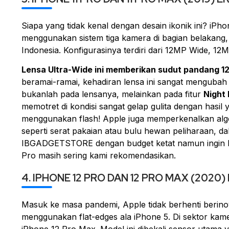
Siapa yang tidak kenal dengan desain ikonik ini? iP
menggunakan sistem tiga kamera di bagian belakang,
Indonesia. Konfigurasinya terdiri dari 12MP
Wide
, 12
Lensa
Ultra-Wide
ini memberikan sudut pandang 12
beramai-ramai, kehadiran lensa ini sangat mengubah
bukanlah pada lensanya, melainkan pada fitur
Night
memotret di kondisi sangat gelap gulita dengan hasil 
menggunakan
flash
! Apple juga memperkenalkan al
seperti serat pakaian atau bulu hewan peliharaan, 
IBGADGETSTORE dengan
budget
ketat namun ingin h
Pro masih sering kami rekomendasikan.
4. IPHONE 12 PRO DAN 12 PRO MAX (2020
Masuk ke masa pandemi, Apple tidak berhenti berinov
menggunakan
flat-edges
ala iPhone 5. Di sektor kame