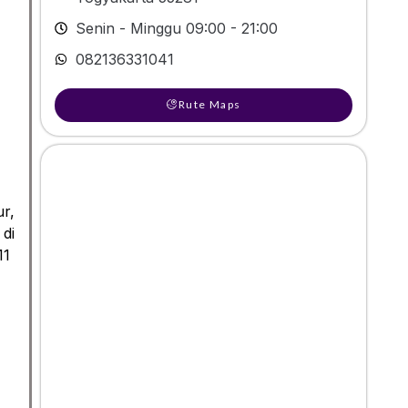
Senin - Minggu 09:00 - 21:00
082136331041
Rute Maps
r,
 di
11