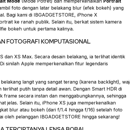
rait Mode
(Mode Potret) dan memperkenalkan
Portrait
bil foto dengan latar belakang
blur
(efek
bokeh
) yang
onal. Bagi kami di IBGADGETSTORE, iPhone X
ortrait
ke ranah publik. Selain itu, berkat sistem kamera
lfie bokeh
untuk pertama kalinya.
ATAN FOTOGRAFI KOMPUTASIONAL
dan XS Max. Secara desain belakang, ia terlihat identik
i sinilah Apple memperkenalkan fitur legendaris
belakang langit yang sangat terang (karena
backlight
), wa
n terlihat putih tanpa detail awan. Dengan Smart HDR di
ak
frame
secara instan dan menggabungkannya, sehingga
lihat jelas. Selain itu, iPhone XS juga memperkenalkan
gkat
blur
atau
bokeh
(dari f/1.4 hingga f/16)
setelah
foto
disukai oleh pelanggan IBGADGETSTORE hingga sekarang!
 ERA TERCIPTANYA LENSA BOBA!