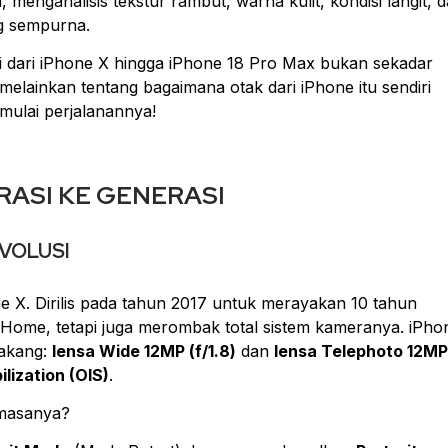
menganalisis tekstur rambut, warna kulit, kondisi langit, 
g sempurna.
i dari iPhone X hingga iPhone 18 Pro Max bukan sekadar
melainkan tentang bagaimana otak dari iPhone itu sendiri
 mulai perjalanannya!
ASI KE GENERASI
EVOLUSI
hone X. Dirilis pada tahun 2017 untuk merayakan 10 tahun
Home
, tetapi juga merombak total sistem kameranya. iPho
lakang:
lensa
Wide
12MP (f/1.8)
dan
lensa
Telephoto
12MP
ilization
(OIS)
.
 masanya?