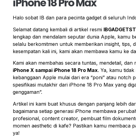
iPhone 18 Pro Max
Halo sobat IB
dan para pecinta gadget di seluruh Ind
Selamat datang kembali di artikel resmi
IBGADGETST
lengkap dan mendalam seputar dunia Apple, kamu b
selalu berkomitmen untuk memberikan
insight
, tips
kesempatan kali ini, kami akan membawa kamu ke dal
Kami akan membahas secara tuntas, mendetail, dan
iPhone X sampai iPhone 18 Pro Max
. Ya, kamu tida
kebanggaan Apple mulai dari era “poni” atau
notch
pe
spesifikasi mutakhir dari iPhone 18 Pro Max yang d
genggaman”
.
Artikel ini kami buat khusus dengan panjang lebih 
bagaimana setiap generasi iPhone membawa perubah
profesional,
content creator
, pembuat film dokument
momen
aesthetic
di kafe? Pastikan kamu membaca p
ya!