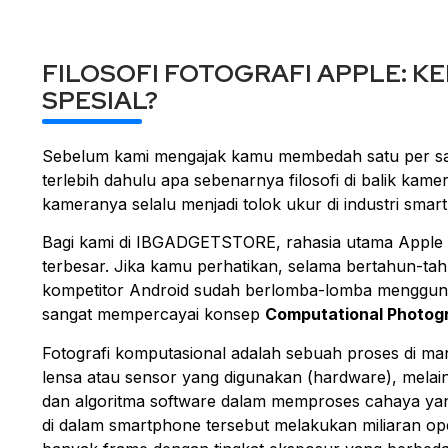
FILOSOFI FOTOGRAFI APPLE: K
SPESIAL?
Sebelum kami mengajak kamu membedah satu per sat
terlebih dahulu apa sebenarnya filosofi di balik kame
kameranya selalu menjadi tolok ukur di industri
smar
Bagi kami di IBGADGETSTORE, rahasia utama Apple
terbesar. Jika kamu perhatikan, selama bertahun-ta
kompetitor Android sudah berlomba-lomba menggu
sangat mempercayai konsep
Computational Photog
Fotografi komputasional adalah sebuah proses di man
lensa atau sensor yang digunakan (hardware), melaink
dan algoritma
software
dalam memproses cahaya yan
di dalam
smartphone
tersebut melakukan miliaran ope