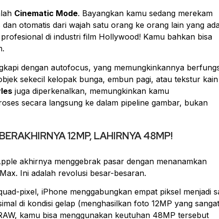
alah
Cinematic Mode
. Bayangkan kamu sedang merekam
dan otomatis dari wajah satu orang ke orang lain yang ada
profesional di industri film Hollywood! Kamu bahkan bisa
m.
engkapi dengan
autofocus
, yang memungkinkannya berfungs
bjek sekecil kelopak bunga, embun pagi, atau tekstur kain
les
juga diperkenalkan, memungkinkan kamu
proses secara langsung ke dalam
pipeline
gambar, bukan
) BERAKHIRNYA 12MP, LAHIRNYA 48MP!
, Apple akhirnya menggebrak pasar dengan menanamkan
ax. Ini adalah revolusi besar-besaran.
quad-pixel
, iPhone menggabungkan empat piksel menjadi s
mal di kondisi gelap (menghasilkan foto 12MP yang sanga
oRAW, kamu bisa menggunakan keutuhan 48MP tersebut