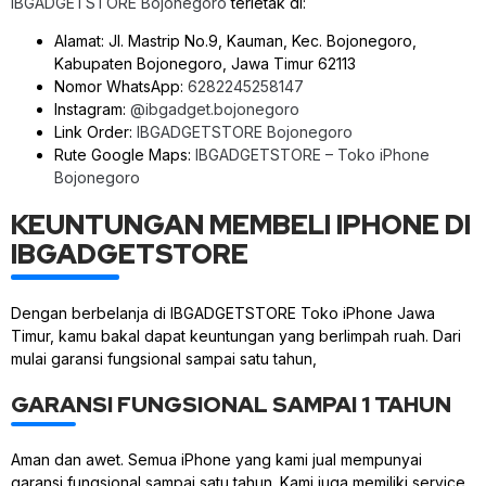
IBGADGETSTORE Bojonegoro
terletak di:
Alamat: Jl. Mastrip No.9, Kauman, Kec. Bojonegoro,
Kabupaten Bojonegoro, Jawa Timur 62113
Nomor WhatsApp:
6282245258147
Instagram:
@ibgadget.bojonegoro
Link Order:
IBGADGETSTORE Bojonegoro
Rute Google Maps:
IBGADGETSTORE – Toko iPhone
Bojonegoro
KEUNTUNGAN MEMBELI IPHONE DI
IBGADGETSTORE
Dengan berbelanja di IBGADGETSTORE Toko iPhone Jawa
Timur, kamu bakal dapat keuntungan yang berlimpah ruah. Dari
mulai garansi fungsional sampai satu tahun,
GARANSI FUNGSIONAL SAMPAI 1 TAHUN
Aman dan awet. Semua iPhone yang kami jual mempunyai
garansi fungsional sampai satu tahun. Kami juga memiliki service