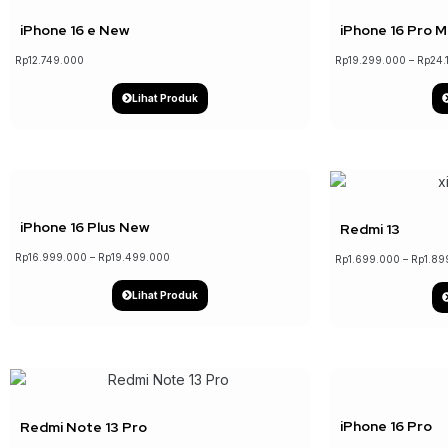
iPhone 16 e New
iPhone 16 Pro M
Rp
12.749.000
Rp
19.299.000
–
Rp
24.
Lihat Produk
iPhone 16 Plus New
Redmi 13
Rp
16.999.000
–
Rp
19.499.000
Rp
1.699.000
–
Rp
1.89
Lihat Produk
↓ 3%
iPhone 16 Pro
Redmi Note 13 Pro