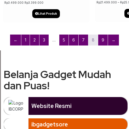
Rp
21.499.000
–
Rp
25.
Rp
3.499.000
Rp
3.399.000
Lihat Produk
←
1
2
3
…
5
6
7
8
9
→
Belanja Gadget Mudah
dan Puas!
Website Resmi
ibgadgetsore