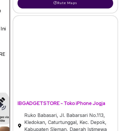
Rute Maps
n
 Ini
ORE
IBGADGETSTORE - Toko iPhone Jogja
Ruko Babasari, Jl. Babarsari No.113,
Kledokan, Caturtunggal, Kec. Depok,
Kabupaten Sleman, Daerah Istimewa