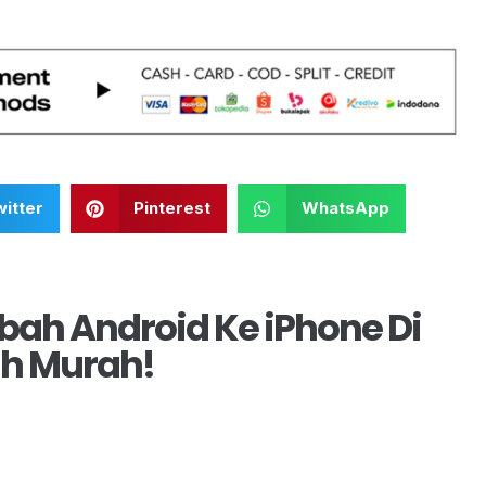
itter
Pinterest
WhatsApp
ah Android Ke iPhone Di
ih Murah!