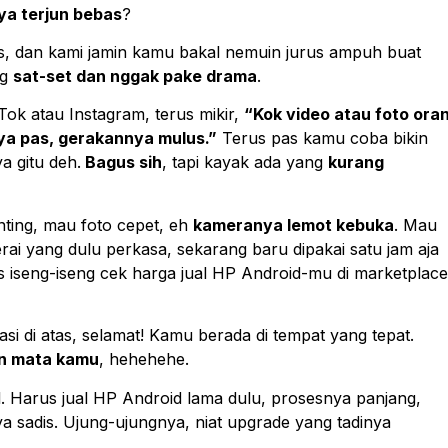
ya terjun bebas
?
bis, dan kami jamin kamu bakal nemuin jurus ampuh buat
ng
sat-set dan nggak pake drama
.
Tok atau Instagram, terus mikir,
“Kok video atau foto ora
nya pas, gerakannya mulus.”
Terus pas kamu coba bikin
 gitu deh.
Bagus sih
, tapi kayak ada yang
kurang
ting, mau foto cepet, eh
kameranya lemot kebuka
. Mau
erai yang dulu perkasa, sekarang baru dipakai satu jam aja
as iseng-iseng cek harga jual HP Android-mu di marketplace
 di atas, selamat! Kamu berada di tempat yang tepat.
an mata kamu
, hehehehe.
l. Harus jual HP Android lama dulu, prosesnya panjang,
a sadis. Ujung-ujungnya, niat upgrade yang tadinya