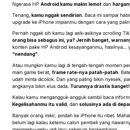
Ngerasa HP
Android kamu makin lemot
dan
hargan
Tenang,
kamu nggak sendirian
. Baca ini sampai ha
upgrade ke iPhone impianmu dengan cara yang pali
Pernah nggak sih kamu lagi asik-asiknya
scrolling
Tik
orang bisa sebagus ini, ya? Jernih banget, warna
konten pake HP Android kesayanganmu, hasilnya… ya
“nendang”
.
Atau mungkin kamu lagi di tengah-tengah momen pen
main game berat,
frame rate-nya patah-patah
. Bat
udah minta dicolok. Dan yang paling bikin nyesek, p
angkanya bikin elus dada.
Turunnya drastis banget!
Kalau kamu mengangguk-angguk sambil baca informasi
Kegelisahanmu itu valid
, dan
solusinya ada di dep
Banyak orang mikir, pindah ke iPhone itu ribet. Maha
belum lagi kalau ketemu calon pembeli yang nawarny
menggebu-gebu jadi layu sebelum berkembang.