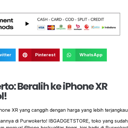
itter
Pinterest
WhatsApp
to: Beralih ke iPhone XR
l!
ne XR yang canggih dengan harga yang lebih terjangkau
dkannya di Purwokerto! IBGADGETSTORE, toko yang sudah
m menjual iPhone berkualitas tinggi, kini hadir di Purwoker