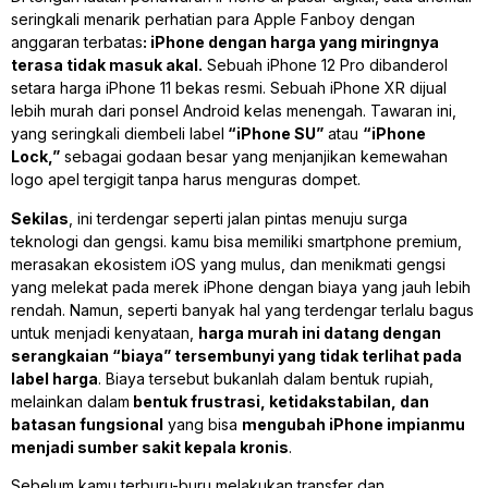
seringkali menarik perhatian para Apple Fanboy dengan
anggaran terbatas
: iPhone dengan harga yang miringnya
terasa tidak masuk akal.
Sebuah iPhone 12 Pro dibanderol
setara harga iPhone 11 bekas resmi. Sebuah iPhone XR dijual
lebih murah dari ponsel Android kelas menengah. Tawaran ini,
yang seringkali diembeli label
“iPhone SU”
atau
“iPhone
Lock,”
sebagai godaan besar yang menjanjikan kemewahan
logo apel tergigit tanpa harus menguras dompet.
Sekilas
, ini terdengar seperti jalan pintas menuju surga
teknologi dan gengsi. kamu bisa memiliki smartphone premium,
merasakan ekosistem iOS yang mulus, dan menikmati gengsi
yang melekat pada merek iPhone dengan biaya yang jauh lebih
rendah. Namun, seperti banyak hal yang terdengar terlalu bagus
untuk menjadi kenyataan,
harga murah ini datang dengan
serangkaian “biaya” tersembunyi yang tidak terlihat pada
label harga
. Biaya tersebut bukanlah dalam bentuk rupiah,
melainkan dalam
bentuk frustrasi, ketidakstabilan, dan
batasan fungsional
yang bisa
mengubah iPhone impianmu
menjadi sumber sakit kepala kronis
.
Sebelum kamu terburu-buru melakukan transfer dan