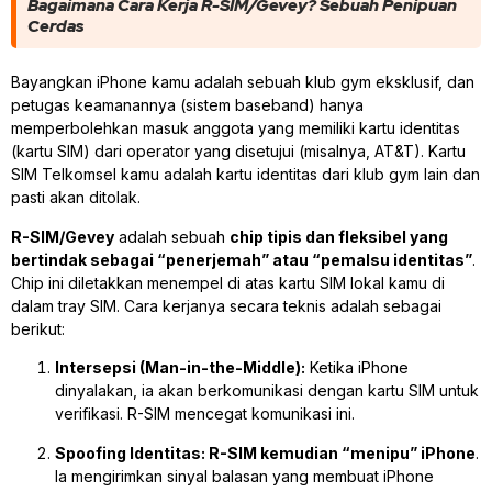
Bagaimana Cara Kerja R-SIM/Gevey? Sebuah Penipuan
Cerdas
Bayangkan iPhone kamu adalah sebuah klub gym eksklusif, dan
petugas keamanannya (sistem
baseband
) hanya
memperbolehkan masuk anggota yang memiliki kartu identitas
(kartu SIM) dari operator yang disetujui (misalnya, AT&T). Kartu
SIM Telkomsel kamu adalah kartu identitas dari klub gym lain dan
pasti akan ditolak.
R-SIM/Gevey
adalah sebuah
chip tipis dan fleksibel yang
bertindak sebagai “penerjemah” atau “pemalsu identitas”
.
Chip ini diletakkan menempel di atas kartu SIM lokal kamu di
dalam tray SIM. Cara kerjanya secara teknis adalah sebagai
berikut:
Intersepsi (Man-in-the-Middle):
Ketika iPhone
dinyalakan, ia akan berkomunikasi dengan kartu SIM untuk
verifikasi. R-SIM mencegat komunikasi ini.
Spoofing Identitas:
R-SIM kemudian “menipu” iPhone
.
Ia mengirimkan sinyal balasan yang membuat iPhone