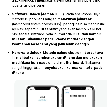
untuk mencoba mengakali sistem keamanan Apple yang
juga terus diperbarui.
Software Unlock (Jaman Dulu):
Pada era iPhone 3G/4,
metode ini populer.
Dengan melakukan
jailbreak
(membobol sistem operasi iOS), pengguna bisa menginstal
aplikasi seperti
“ultrasn0w”
yang akan membuka kunci
SIM secara software. Namun,
metode ini sudah hampir
mustahil dilakukan pada iPhone modern dengan
keamanan baseband yang jauh lebih canggih
.
Hardware Unlock:
Metode paling ekstrem, berbahaya
.
Ini
melibatkan pembongkaran iPhone dan melakukan
modifikasi fisik pada chip di motherboard.
Risikonya
sangat tinggi, bisa
menyebabkan kerusakan total pada
iPhone
.