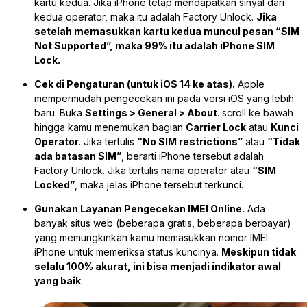
kartu kedua. Jika iPhone tetap mendapatkan sinyal dari
kedua operator, maka itu adalah Factory Unlock.
Jika
setelah memasukkan kartu kedua muncul pesan “SIM
Not Supported”, maka 99% itu adalah iPhone SIM
Lock.
Cek di Pengaturan (untuk iOS 14 ke atas).
Apple
mempermudah pengecekan ini pada versi iOS yang lebih
baru. Buka
Settings > General > About
. scroll ke bawah
hingga kamu menemukan bagian
Carrier Lock
atau
Kunci
Operator
. Jika tertulis
“No SIM restrictions”
atau
“Tidak
ada batasan SIM”
, berarti iPhone tersebut adalah
Factory Unlock. Jika tertulis nama operator atau
“SIM
Locked”
, maka jelas iPhone tersebut terkunci.
Gunakan Layanan Pengecekan IMEI Online.
Ada
banyak situs web (beberapa gratis, beberapa berbayar)
yang memungkinkan kamu memasukkan nomor IMEI
iPhone untuk memeriksa status kuncinya.
Meskipun tidak
selalu 100% akurat, ini bisa menjadi indikator awal
yang baik
.