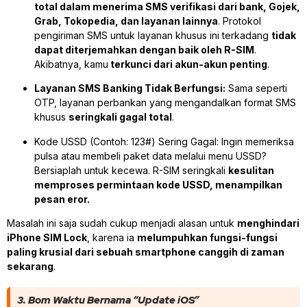
total dalam menerima SMS verifikasi dari bank, Gojek,
Grab, Tokopedia, dan layanan lainnya
. Protokol
pengiriman SMS untuk layanan khusus ini terkadang
tidak
dapat diterjemahkan dengan baik oleh R-SIM
.
Akibatnya, kamu
terkunci dari akun-akun penting
.
Layanan SMS Banking Tidak Berfungsi:
Sama seperti
OTP, layanan perbankan yang mengandalkan format SMS
khusus
seringkali gagal total
.
Kode USSD (Contoh: 123#) Sering Gagal:
Ingin memeriksa
pulsa atau membeli paket data melalui menu USSD?
Bersiaplah untuk kecewa. R-SIM seringkali
kesulitan
memproses permintaan kode USSD, menampilkan
pesan eror.
Masalah ini saja sudah cukup menjadi alasan untuk
menghindari
iPhone SIM Lock
, karena ia
melumpuhkan fungsi-fungsi
paling krusial dari sebuah smartphone canggih di zaman
sekarang
.
3. Bom Waktu Bernama “Update iOS”