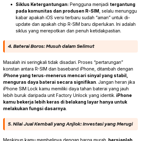
Siklus Ketergantungan:
Pengguna menjadi
tergantung
pada komunitas dan produsen R-SIM
, selalu menunggu
kabar apakah iOS versi terbaru sudah “aman” untuk di-
update dan apakah chip R-SIM baru diperlukan. Ini adalah
siklus yang merepotkan dan penuh ketidakpastian.
4. Baterai Boros: Musuh dalam Selimut
Masalah ini seringkali tidak disadari. Proses “pertarungan”
konstan antara R-SIM dan baseband iPhone, ditambah dengan
i
Phone yang terus-menerus mencari sinyal yang stabil,
menguras daya baterai secara signifikan
. Jangan heran jika
iPhone SIM Lock kamu memiliki daya tahan baterai yang jauh
lebih buruk daripada unit Factory Unlock yang identik.
iPhone
kamu bekerja lebih keras di belakang layar hanya untuk
melakukan fungsi dasarnya
.
5. Nilai Jual Kembali yang Anjlok: Investasi yang Merugi
Meskipun kamu membelinya dengan harga murah,
bersiaplah