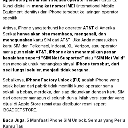
Kunci digital ini
mengikat nomor IMEI
(International Mobile
Equipment Identity) dari iPhone tersebut ke jaringan operator
spesifik.
Artinya, iPhone yang terkunci ke operator
AT&T
di Amerika
Serikat
hanya akan bisa membaca, mengenali, dan
menggunakan
kartu SIM dari AT&T. Jika Anda memasukkan
kartu SIM dari Telkomsel, Indosat, XL, Verizon, atau operator
mana pun
selain AT&T, iPhone akan menampilkan pesan
kesalahan seperti “SIM Not Supported”
atau
“SIM Not Valid”
dan menolak untuk menangkap sinyal.
iPhone tersebut, dari
segi fungsi seluler, menjadi tidak berguna.
Sebaliknya,
iPhone Factory Unlock (FU)
adalah iPhone yang
sejak keluar dari pabrik tidak memiliki kunci operator sama
sekali. Ia bebas, merdeka, dan siap digunakan dengan kartu SIM
dari operator manapun di seluruh dunia. Inilah versi standar yang
dijual di Apple Store resmi atau distributor resmi seperti
IBGADGETSTORE.
Baca Juga:
5 Manfaat iPhone SIM Unlock: Semua yang Perlu
Kamu Tau