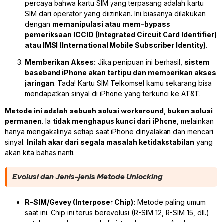
percaya bahwa kartu SIM yang terpasang adalah kartu
SIM dari operator yang diizinkan. Ini biasanya dilakukan
dengan
memanipulasi atau mem-bypass
pemeriksaan ICCID (Integrated Circuit Card Identifier)
atau IMSI (International Mobile Subscriber Identity)
.
Memberikan Akses:
Jika penipuan ini berhasil,
sistem
baseband iPhone akan tertipu dan memberikan akses
jaringan
. Tada! Kartu SIM Telkomsel kamu sekarang bisa
mendapatkan sinyal di iPhone yang terkunci ke AT&T.
Metode ini adalah sebuah solusi
workaround
,
bukan solusi
permanen
. Ia
tidak menghapus kunci dari iPhone
, melainkan
hanya mengakalinya setiap saat iPhone dinyalakan dan mencari
sinyal.
Inilah akar dari segala masalah ketidakstabilan
yang
akan kita bahas nanti.
Evolusi dan Jenis-jenis Metode Unlocking
R-SIM/Gevey (Interposer Chip):
Metode paling umum
saat ini. Chip ini terus berevolusi (R-SIM 12, R-SIM 15, dll.)