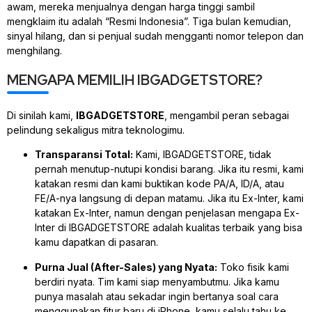
awam, mereka menjualnya dengan harga tinggi sambil
mengklaim itu adalah “Resmi Indonesia”. Tiga bulan kemudian,
sinyal hilang, dan si penjual sudah mengganti nomor telepon dan
menghilang.
MENGAPA MEMILIH IBGADGETSTORE?
Di sinilah kami,
IBGADGETSTORE
, mengambil peran sebagai
pelindung sekaligus mitra teknologimu.
Transparansi Total:
Kami, IBGADGETSTORE, tidak
pernah menutup-nutupi kondisi barang. Jika itu resmi, kami
katakan resmi dan kami buktikan kode PA/A, ID/A, atau
FE/A-nya langsung di depan matamu. Jika itu Ex-Inter, kami
katakan Ex-Inter, namun dengan penjelasan mengapa Ex-
Inter di IBGADGETSTORE adalah kualitas terbaik yang bisa
kamu dapatkan di pasaran.
Purna Jual (After-Sales) yang Nyata:
Toko fisik kami
berdiri nyata. Tim kami siap menyambutmu. Jika kamu
punya masalah atau sekadar ingin bertanya soal cara
menggunakan fitur baru di iPhone, kamu selalu tahu ke