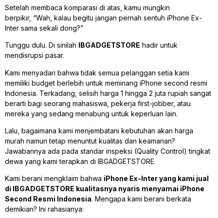
Setelah membaca komparasi di atas, kamu mungkin
berpikir,
“Wah, kalau begitu jangan pernah sentuh iPhone Ex-
Inter sama sekali dong?”
Tunggu dulu. Di sinilah
IBGADGETSTORE
hadir untuk
mendisrupsi pasar.
Kami menyadari bahwa tidak semua pelanggan setia kami
memiliki
budget
berlebih untuk meminang iPhone second resmi
Indonesia. Terkadang, selisih harga 1 hingga 2 juta rupiah sangat
berarti bagi seorang mahasiswa, pekerja
first-jobber
, atau
mereka yang sedang menabung untuk keperluan lain.
Lalu, bagaimana kami menjembatani kebutuhan akan harga
murah namun tetap menuntut kualitas dan keamanan?
Jawabannya ada pada standar inspeksi (Quality Control) tingkat
dewa yang kami terapkan di IBGADGETSTORE.
Kami berani mengklaim bahwa
iPhone Ex-Inter yang kami jual
di IBGADGETSTORE kualitasnya nyaris menyamai iPhone
Second Resmi Indonesia
. Mengapa kami berani berkata
demikian? Ini rahasianya: