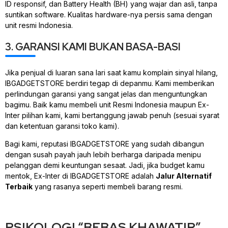
ID
responsif, dan
Battery Health
(BH) yang wajar dan asli, tanpa
suntikan
software
. Kualitas
hardware
-nya persis sama dengan
unit resmi Indonesia.
3. GARANSI KAMI BUKAN BASA-BASI
Jika penjual di luaran sana lari saat kamu komplain sinyal hilang,
IBGADGETSTORE berdiri tegap di depanmu. Kami memberikan
perlindungan garansi yang sangat jelas dan menguntungkan
bagimu. Baik kamu membeli unit Resmi Indonesia maupun Ex-
Inter pilihan kami, kami bertanggung jawab penuh (sesuai syarat
dan ketentuan garansi toko kami).
Bagi kami, reputasi IBGADGETSTORE yang sudah dibangun
dengan susah payah jauh lebih berharga daripada menipu
pelanggan demi keuntungan sesaat. Jadi, jika
budget
kamu
mentok, Ex-Inter di IBGADGETSTORE adalah
Jalur Alternatif
Terbaik
yang rasanya seperti membeli barang resmi.
PSIKOLOGI “BEBAS KHAWATIR”