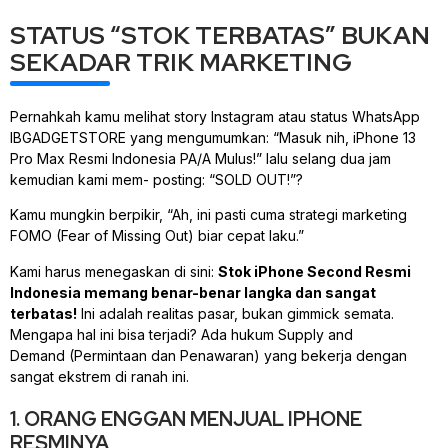
STATUS “STOK TERBATAS” BUKAN
SEKADAR TRIK MARKETING
Pernahkah kamu melihat
story
Instagram atau status WhatsApp
IBGADGETSTORE yang mengumumkan:
“Masuk nih, iPhone 13
Pro Max Resmi Indonesia PA/A Mulus!”
lalu selang dua jam
kemudian kami mem-
posting
:
“SOLD OUT!”
?
Kamu mungkin berpikir,
“Ah, ini pasti cuma strategi marketing
FOMO (Fear of Missing Out) biar cepat laku.”
Kami harus menegaskan di sini:
Stok iPhone Second Resmi
Indonesia memang benar-benar langka dan sangat
terbatas!
Ini adalah realitas pasar, bukan
gimmick
semata.
Mengapa hal ini bisa terjadi? Ada hukum
Supply and
Demand
(Permintaan dan Penawaran) yang bekerja dengan
sangat ekstrem di ranah ini.
1. ORANG ENGGAN MENJUAL IPHONE
RESMINYA