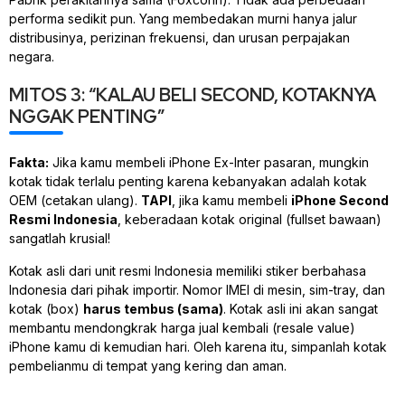
performa sedikit pun. Yang membedakan murni hanya jalur
distribusinya, perizinan frekuensi, dan urusan perpajakan
negara.
MITOS 3: “KALAU BELI SECOND, KOTAKNYA
NGGAK PENTING”
Fakta:
Jika kamu membeli iPhone Ex-Inter pasaran, mungkin
kotak tidak terlalu penting karena kebanyakan adalah kotak
OEM (cetakan ulang).
TAPI
, jika kamu membeli
iPhone Second
Resmi Indonesia
, keberadaan kotak
original
(fullset bawaan)
sangatlah krusial!
Kotak asli dari unit resmi Indonesia memiliki stiker berbahasa
Indonesia dari pihak importir. Nomor IMEI di mesin,
sim-tray
, dan
kotak (box)
harus tembus (sama)
. Kotak asli ini akan sangat
membantu mendongkrak harga jual kembali (resale value)
iPhone kamu di kemudian hari. Oleh karena itu, simpanlah kotak
pembelianmu di tempat yang kering dan aman.