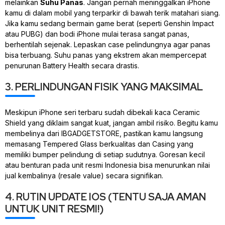
melainkan
Suhu Panas
. Jangan pernah meninggalkan iPhone
kamu di dalam mobil yang terparkir di bawah terik matahari siang.
Jika kamu sedang bermain
game
berat (seperti Genshin Impact
atau PUBG) dan bodi iPhone mulai terasa sangat panas,
berhentilah sejenak. Lepaskan
case
pelindungnya agar panas
bisa terbuang. Suhu panas yang ekstrem akan mempercepat
penurunan
Battery Health
secara drastis.
3. PERLINDUNGAN FISIK YANG MAKSIMAL
Meskipun iPhone seri terbaru sudah dibekali kaca
Ceramic
Shield
yang diklaim sangat kuat, jangan ambil risiko. Begitu kamu
membelinya dari IBGADGETSTORE, pastikan kamu langsung
memasang
Tempered Glass
berkualitas dan
Casing
yang
memiliki
bumper
pelindung di setiap sudutnya. Goresan kecil
atau benturan pada unit resmi Indonesia bisa menurunkan nilai
jual kembalinya (resale value) secara signifikan.
4. RUTIN UPDATE IOS (TENTU SAJA AMAN
UNTUK UNIT RESMI!)