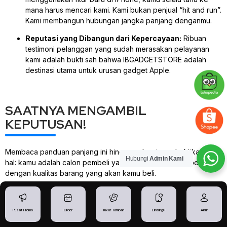
mana harus mencari kami. Kami bukan penjual “hit and run”.
Kami membangun hubungan jangka panjang denganmu.
Reputasi yang Dibangun dari Kepercayaan:
Ribuan
testimoni pelanggan yang sudah merasakan pelayanan
kami adalah bukti sah bahwa IBGADGETSTORE adalah
destinasi utama untuk urusan
gadget
Apple.
SAATNYA MENGAMBIL
KEPUTUSAN!
Membaca panduan panjang ini hingga selesai membuktikan satu
Hubungi
Admin Kami
hal: kamu adalah calon pembeli yang cerdas, teliti, dan peduli
dengan kualitas barang yang akan kamu beli.
Mari kita rangkum kembali inti dari semua yang telah kita bahas.
Membeli
iPhone Second Resmi Indonesia
adalah pilihan
paling masuk akal, paling aman, dan paling memberikan
Pusat Promo
Order
Tukar Tambah
Lindungi+
Akun
ketenangan batin (
peace of mind
). Dengan kode absolut seperti