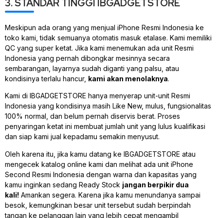
3. STANDAR TINGGI IBGADGETSTORE
Meskipun ada orang yang menjual iPhone Resmi Indonesia ke
toko kami, tidak semuanya otomatis masuk etalase. Kami memiliki
QC yang super ketat. Jika kami menemukan ada unit Resmi
Indonesia yang pernah dibongkar mesinnya secara
sembarangan, layarnya sudah diganti yang palsu, atau
kondisinya terlalu hancur,
kami akan menolaknya
.
Kami di IBGADGETSTORE hanya menyerap unit-unit Resmi
Indonesia yang kondisinya masih
Like New
, mulus, fungsionalitas
100% normal, dan belum pernah diservis berat. Proses
penyaringan ketat ini membuat jumlah unit yang lulus kualifikasi
dan siap kami jual kepadamu semakin menyusut.
Oleh karena itu, jika kamu datang ke IBGADGETSTORE atau
mengecek katalog
online
kami dan melihat ada unit iPhone
Second Resmi Indonesia dengan warna dan kapasitas yang
kamu inginkan sedang
Ready Stock
jangan berpikir dua
kali!
Amankan segera. Karena jika kamu menundanya sampai
besok, kemungkinan besar unit tersebut sudah berpindah
tangan ke pelanggan lain yang lebih cepat mengambil