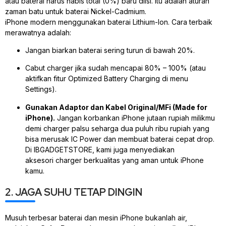
atau baterai harus habis total (0%) baru diisi. Itu adalah aturan
zaman batu untuk baterai
Nickel-Cadmium
.
iPhone modern menggunakan baterai
Lithium-Ion
. Cara terbaik
merawatnya adalah:
Jangan biarkan baterai sering turun di bawah 20%.
Cabut
charger
jika sudah mencapai 80% – 100% (atau
aktifkan fitur
Optimized Battery Charging
di menu
Settings).
Gunakan Adaptor dan Kabel Original/MFi (Made for
iPhone).
Jangan korbankan iPhone jutaan rupiah milikmu
demi
charger
palsu seharga dua puluh ribu rupiah yang
bisa merusak IC Power dan membuat baterai cepat
drop
.
Di IBGADGETSTORE, kami juga menyediakan
aksesori
charger
berkualitas yang aman untuk iPhone
kamu.
2. JAGA SUHU TETAP DINGIN
Musuh terbesar baterai dan mesin iPhone bukanlah air,