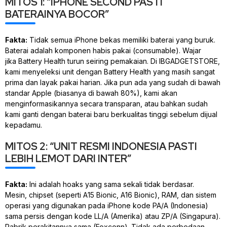
MITOS 1: “IPHONE SECOND PASTI
BATERAINYA BOCOR”
Fakta:
Tidak semua iPhone bekas memiliki baterai yang buruk.
Baterai adalah komponen habis pakai (consumable). Wajar
jika
Battery Health
turun seiring pemakaian. Di IBGADGETSTORE,
kami menyeleksi unit dengan
Battery Health
yang masih sangat
prima dan layak pakai harian. Jika pun ada yang sudah di bawah
standar Apple (biasanya di bawah 80%), kami akan
menginformasikannya secara transparan, atau bahkan sudah
kami ganti dengan baterai baru berkualitas tinggi sebelum dijual
kepadamu.
MITOS 2: “UNIT RESMI INDONESIA PASTI
LEBIH LEMOT DARI INTER”
Fakta:
Ini adalah hoaks yang sama sekali tidak berdasar.
Mesin,
chipset
(seperti A15 Bionic, A16 Bionic), RAM, dan sistem
operasi yang digunakan pada iPhone kode PA/A (Indonesia)
sama persis dengan kode LL/A (Amerika) atau ZP/A (Singapura).
Pabrik perakitannya sama (Foxconn). Tidak ada perbedaan