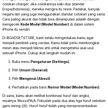
colokan
charger
. Jika colokannya kaki dua (standar
Eropa/Indonesia), mereka mengira itu resmi. Padahal, banyak
negara lain yang juga menggunakan standar colokan yang sama.
Cara paling akurat dan tidak bisa dimanipulasi adalah dengan
mengecek
Kode Model (Model Number)
di dalam sistem
iPhone itu sendiri.
Di IBGADGETSTORE, kami selalu mengedukasi kamu agar
menjadi pembeli yang cerdas. Kamu tidak perlu membongkar
mesin atau menjadi teknisi ahli untuk mengetahui asal usul
sebuah iPhone. Cukup ikuti langkah mudah ini:
Buka menu
Pengaturan (Settings)
.
Pilih
Umum (General)
.
Pilih
Mengenai (About)
.
Perhatikan pada baris
Nomor Model (Model Number)
.
Di sana, kamu akan melihat kombinasi huruf dan angka,
misalnya:
MxxxxPA/A
. Fokuslah pada dua atau tiga huruf sebelum
garis miring (
/A
). Huruf-huruf itulah yang merepresentasikan