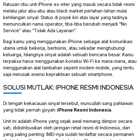
Ratusan ribu unit iPhone ex-inter yang masuk secara tidak resmi
melalui jalur abu-abu atau
black market
perlahan-lahan mulai
kehilangan sinyal. Status di pojok kiri atas layar yang tadinya
memunculkan nama operator, tiba-tiba berubah menjadi “No
Service” atau “Tidak Ada Layanan”.
Bagi kamu yang menggunakan iPhone sebagai alat komunikasi
utama untuk bekerja, berbisnis, atau sekadar menghubungi
keluarga, hilangnya sinyal adalah sebuah bencana besar. Kamu
terpaksa harus menggunakan koneksi Wi-Fi ke mana-mana, atau
menggunakan alat tambahan seperti
modem mobile
, yang tentu
saja merusak esensi kepraktisan sebuah
smartphone
.
SOLUSI MUTLAK: IPHONE RESMI INDONESIA
Di tengah kekacauan sinyal tersebut, muncullah sang pahlawan
yang tidak pernah goyah:
iPhone Resmi Indonesia
.
Unit ini adalah iPhone yang sejak awal memang diimpor secara
sah, didistribusikan oleh jaringan retail resmi di Indonesia, dan
yang paling penting: IMEI-nya sudah terdaftar secara permanen