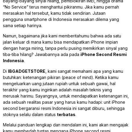
bayang-bayang sinyal hilang, pemblokiran IMEI, hingga drama
“No Service” terus menghantui pikiranmu. Jika kamu pernah
merasakan hal tersebut, kamu tidak sendirian. Jutaan
pengguna
smartphone
di Indonesia merasakan dilema yang
sama setiap harinya.
Namun, bagaimana jika kami memberitahumu bahwa ada satu
jalan keluar di mana kamu bisa mendapatkan iPhone impian
dengan harga miring, tanpa perlu pusing memikirkan sinyal yang
tiba-tiba hilang? Jawabannya ada pada
iPhone Second Resmi
Indonesia
.
Di
IBGADGETSTORE
, kami sangat memahami apa yang kamu
butuhkan: ketenangan pikiran (
peace of mind
). Ketika kamu
mengeluarkan uang jutaan rupiah untuk sebuah gawai, hal
terakhir yang kamu inginkan adalah masalah teknis yang
merusak harimu. Sayangnya, untuk mendapatkan ketenangan ini,
ada sebuah realitas pasar yang harus kamu hadapi: unit iPhone
second bergaransi resmi Indonesia ini sangat diburu, sehingga
stoknya selalu dalam status
terbatas
.
Melalui panduan lengkap dan mendalam ini, kami akan mengajak
kamu membedah tuntas mengapa iPhone second resmi