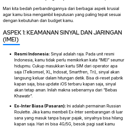
Mari kita bedah perbandingannya dari berbagai aspek krusial
agar kamu bisa mengambil keputusan yang paling tepat sesuai
dengan kebutuhan dan
budget
kamu.
ASPEK 1: KEAMANAN SINYAL DAN JARINGAN
(IMEI)
Resmi Indonesia:
Sinyal adalah raja. Pada unit resmi
Indonesia, kamu tidak perlu memikirkan kata “IMEI” seumur
hidupmu. Cukup masukkan kartu SIM dari operator apa
saja (Telkomsel, XL, Indosat, Smartfren, Tri), sinyal akan
langsung keluar dalam hitungan detik. Bisa di-
reset
pabrik
kapan saja, bisa
update
iOS terbaru kapan saja, sinyal
akan tetap aman. Inilah makna sebenarnya dari “Bebas
Khawatir”.
Ex-Inter Biasa (Pasaran):
Ini adalah permainan
Russian
Roulette
. Jika kamu membeli Ex-Inter sembarangan di luar
sana yang masuk tanpa bayar pajak, sinyalnya bisa hilang
kapan saja. Hari ini bisa 4G/5G, besok pagi saat kamu