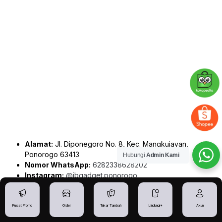
Alamat:
Jl. Diponegoro No. 8, Kec. Mangkujayan,
Ponorogo 63413
Hubungi
Admin Kami
Nomor WhatsApp:
6282338628202
Instagram:
@ibgadget.ponorogo
Link Order:
IBGADGETSTORE Ponorogo
Rute Google Maps:
IBGADGETSTORE – Toko iPhone
Ponorogo
Pusat Promo
Order
Tukar Tambah
Lindungi+
Akun