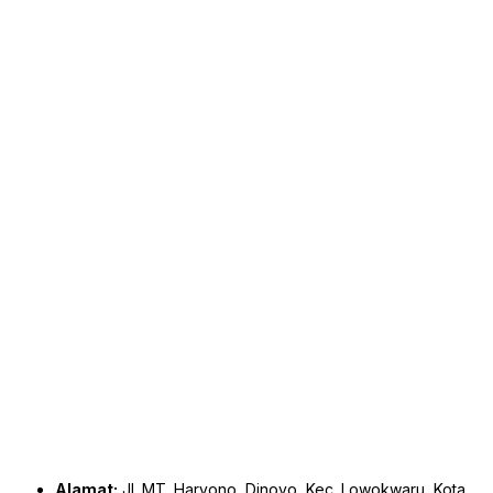
Alamat:
Jl. MT. Haryono, Dinoyo, Kec. Lowokwaru, Kota