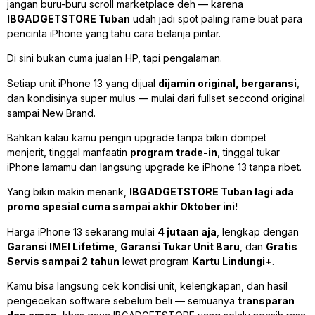
jangan buru-buru scroll marketplace deh — karena
IBGADGETSTORE Tuban
udah jadi spot paling rame buat para
pencinta iPhone yang tahu cara belanja pintar.
Di sini bukan cuma jualan HP, tapi pengalaman.
Setiap unit iPhone 13 yang dijual
dijamin original, bergaransi
,
dan kondisinya super mulus — mulai dari fullset seccond original
sampai New Brand.
Bahkan kalau kamu pengin upgrade tanpa bikin dompet
menjerit, tinggal manfaatin
program trade-in
, tinggal tukar
iPhone lamamu dan langsung upgrade ke iPhone 13 tanpa ribet.
Yang bikin makin menarik,
IBGADGETSTORE Tuban lagi ada
promo spesial cuma sampai akhir Oktober ini!
Harga iPhone 13 sekarang mulai
4 jutaan aja
, lengkap dengan
Garansi IMEI Lifetime
,
Garansi Tukar Unit Baru
, dan
Gratis
Servis sampai 2 tahun
lewat program
Kartu Lindungi+
.
Kamu bisa langsung cek kondisi unit, kelengkapan, dan hasil
pengecekan software sebelum beli — semuanya
transparan