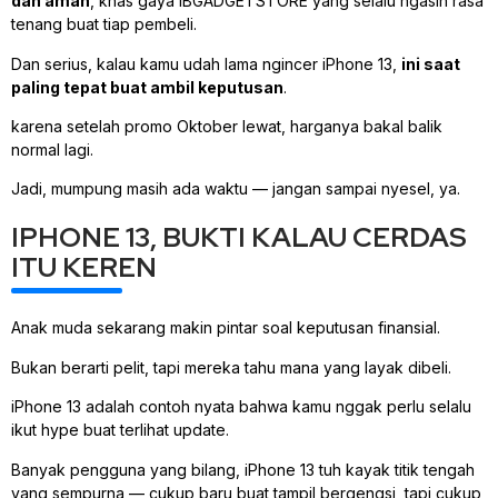
dan aman
, khas gaya IBGADGETSTORE yang selalu ngasih rasa
tenang buat tiap pembeli.
Dan serius, kalau kamu udah lama ngincer iPhone 13,
ini saat
paling tepat buat ambil keputusan
.
karena setelah promo Oktober lewat, harganya bakal balik
normal lagi.
Jadi, mumpung masih ada waktu — jangan sampai nyesel, ya.
IPHONE 13, BUKTI KALAU CERDAS
ITU KEREN
Anak muda sekarang makin pintar soal keputusan finansial.
Bukan berarti pelit, tapi mereka tahu mana yang layak dibeli.
iPhone 13 adalah contoh nyata bahwa kamu nggak perlu selalu
ikut hype buat terlihat update.
Banyak pengguna yang bilang, iPhone 13 tuh kayak titik tengah
yang sempurna — cukup baru buat tampil bergengsi, tapi cukup