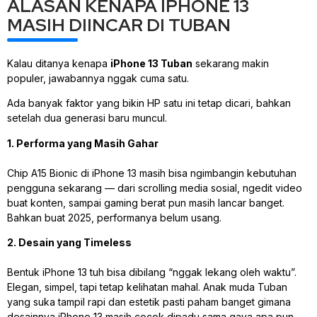
ALASAN KENAPA IPHONE 13
MASIH DIINCAR DI TUBAN
Kalau ditanya kenapa
iPhone 13 Tuban
sekarang makin
populer, jawabannya nggak cuma satu.
Ada banyak faktor yang bikin HP satu ini tetap dicari, bahkan
setelah dua generasi baru muncul.
1. Performa yang Masih Gahar
Chip A15 Bionic di iPhone 13 masih bisa ngimbangin kebutuhan
pengguna sekarang — dari scrolling media sosial, ngedit video
buat konten, sampai gaming berat pun masih lancar banget.
Bahkan buat 2025, performanya belum usang.
2. Desain yang Timeless
Bentuk iPhone 13 tuh bisa dibilang “nggak lekang oleh waktu”.
Elegan, simpel, tapi tetap kelihatan mahal. Anak muda Tuban
yang suka tampil rapi dan estetik pasti paham banget gimana
desainnya iPhone 13 masih cocok dipadu sama gaya apa pun.