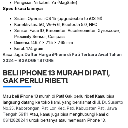
Pengisian Nirkabel: Ya (MagSafe)
Spesifikasi lainnya:
Sistem Operasi: iOS 15 (upgradeable to iOS 16)
Konektivitas: 5G, Wi-Fi 6, Bluetooth 5.0, NFC
Sensor: Face ID, Barometer, Accelerometer, Gyroscope,
Proximity Sensor, Compass
Dimensi: 146.7 x 71.5 x 7.65 mm
Berat: 174 gram
Baca Juga:
Daftar Harga iPhone di Pati Terbaru Awal Tahun
2024 – IBGADGETSTORE
BELI IPHONE 13 MURAH DI PATI,
GAK PERLU RIBET!
Mau beli iPhone 13 murah di Pati! Gak perlu ribet! Kamu bisa
langsung datang ke toko kami, yang beralamat di
Jl. Dr. Susanto
No.35, Kaborongan, Pati Lor, Kec. Pati, Kabupaten Pati, Jawa
Tengah 59111
. Atau, kamu juga bisa menghubungi kami di
08112828244
untuk bertanya atau memesan iPhone 13.