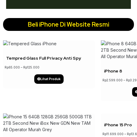
Beli iPhone Di Website Resmi
↓ 73%
Tempred Glass Full Privacy Anti Spy
Rp
65.000
–
Rp
125.000
iPhone 8
Lihat Produk
Rp
2.599.000
–
Rp
3.2
iPhone 15 Pro
Rp
11.699.000
–
Rp
13.