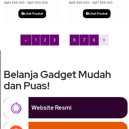
Rp
13.599.000
–
Rp
17.949.000
Rp
15.899.000
–
Rp
17.699.000
Lihat Produk
Lihat Produk
←
1
2
3
…
6
7
8
9
Belanja Gadget Mudah
dan Puas!
Website Resmi