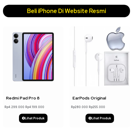
Beli iPhone Di Website Resmi
↓ 2%
↓ 9%
Redmi Pad Pro 8
EarPods Original
Rp
4.299.000
Rp
4.199.000
Rp
280.000
Rp
255.000
Lihat Produk
Lihat Produk