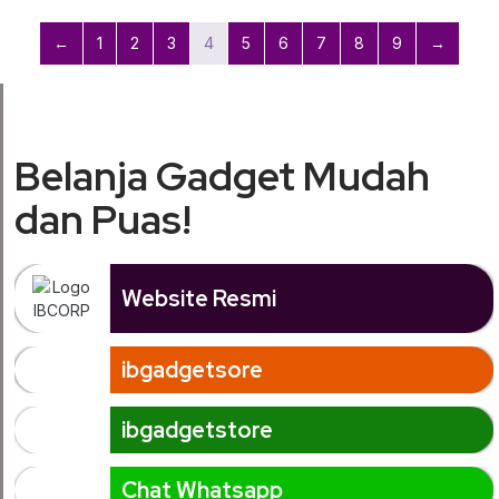
←
1
2
3
4
5
6
7
8
9
→
Belanja Gadget Mudah
dan Puas!
Website Resmi
ibgadgetsore
ibgadgetstore
Chat Whatsapp