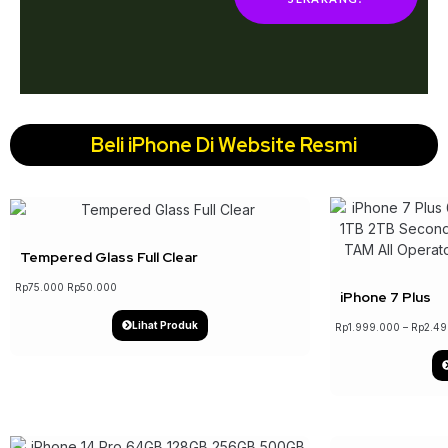
Beli iPhone Di Website Resmi
↓ 33%
Tempered Glass Full Clear
Rp
75.000
Rp
50.000
iPhone 7 Plus
Lihat Produk
Rp
1.999.000
–
Rp
2.49