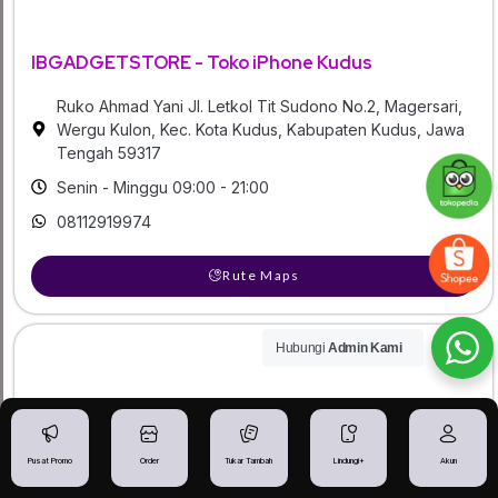
IBGADGETSTORE - Toko iPhone Kudus
Ruko Ahmad Yani Jl. Letkol Tit Sudono No.2, Magersari,
Wergu Kulon, Kec. Kota Kudus, Kabupaten Kudus, Jawa
Tengah 59317
Senin - Minggu 09:00 - 21:00
08112919974
Rute Maps
Hubungi
Admin Kami
Pusat Promo
Order
Tukar Tambah
Lindungi+
Akun