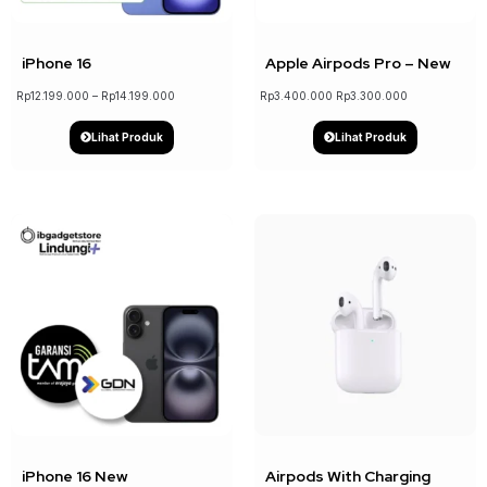
iPhone 16
Apple Airpods Pro – New
Rp
12.199.000
–
Rp
14.199.000
Rp
3.400.000
Rp
3.300.000
Lihat Produk
Lihat Produk
↓ 7%
iPhone 16 New
Airpods With Charging