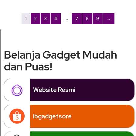
1
2
3
4
…
7
8
9
→
Belanja Gadget Mudah
dan Puas!
Website Resmi
ibgadgetsore