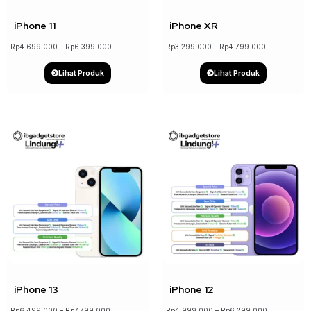
iPhone 11
iPhone XR
Rp
4.699.000
–
Rp
6.399.000
Rp
3.299.000
–
Rp
4.799.000
Lihat Produk
Lihat Produk
↓ 17%
↓ 21%
iPhone 13
iPhone 12
Rp
6.499.000
–
Rp
7.799.000
Rp
4.999.000
–
Rp
6.299.000