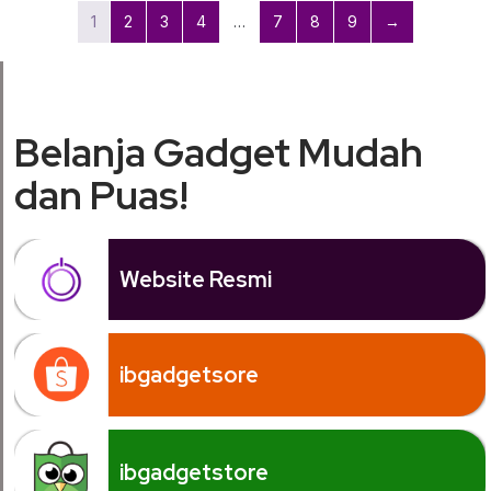
1
2
3
4
…
7
8
9
→
Belanja Gadget Mudah
dan Puas!
Website Resmi
ibgadgetsore
ibgadgetstore