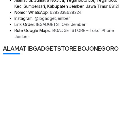
Alamat: Jl. Sumatra No.75a, Tegal Boto Lor, Tegal boto,
Kec. Sumbersari, Kabupaten Jember, Jawa Timur 68121
Nomor WhatsApp:
6282338628224
Instagram:
@ibgadget.jember
Link Order:
IBGADGETSTORE Jember
Rute Google Maps:
IBGADGETSTORE – Toko iPhone
Jember
ALAMAT IBGADGETSTORE BOJONEGORO