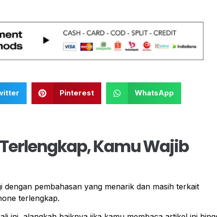
itter
Pinterest
WhatsApp
 Terlengkap, Kamu Wajib
agi dengan pembahasan yang menarik dan masih terkait
hone terlengkap.
 ini, alangkah baiknya jika kamu membaca artikel ini hing