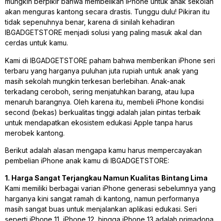
mungkin berpikir bahwa membelikan iPhone untuk anak sekolah
akan menguras kantong secara drastis. Tunggu dulu! Pikiran itu
tidak sepenuhnya benar, karena di sinilah kehadiran
IBGADGETSTORE menjadi solusi yang paling masuk akal dan
cerdas untuk kamu.
Kami di IBGADGETSTORE paham bahwa memberikan iPhone seri
terbaru yang harganya puluhan juta rupiah untuk anak yang
masih sekolah mungkin terkesan berlebihan. Anak-anak
terkadang ceroboh, sering menjatuhkan barang, atau lupa
menaruh barangnya. Oleh karena itu, membeli iPhone kondisi
second (bekas) berkualitas tinggi adalah jalan pintas terbaik
untuk mendapatkan ekosistem edukasi Apple tanpa harus
merobek kantong.
Berikut adalah alasan mengapa kamu harus mempercayakan
pembelian iPhone anak kamu di IBGADGETSTORE:
1. Harga Sangat Terjangkau Namun Kualitas Bintang Lima
Kami memiliki berbagai varian iPhone generasi sebelumnya yang
harganya kini sangat ramah di kantong, namun performanya
masih sangat buas untuk menjalankan aplikasi edukasi. Seri
seperti iPhone 11, iPhone 12, hingga iPhone 13 adalah primadona