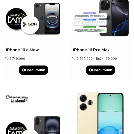
↓ 5%
iPhone 16 e New
iPhone 16 Pro Max
Rp
12.749.000
Rp
19.299.000
–
Rp
24.199.000
Lihat Produk
Lihat Produk