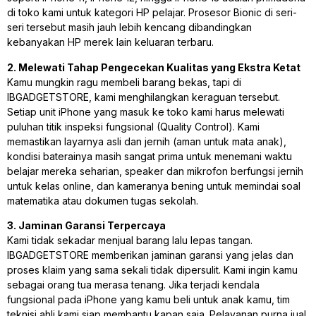
di toko kami untuk kategori HP pelajar. Prosesor Bionic di seri-
seri tersebut masih jauh lebih kencang dibandingkan
kebanyakan HP merek lain keluaran terbaru.
2. Melewati Tahap Pengecekan Kualitas yang Ekstra Ketat
Kamu mungkin ragu membeli barang bekas, tapi di
IBGADGETSTORE, kami menghilangkan keraguan tersebut.
Setiap unit iPhone yang masuk ke toko kami harus melewati
puluhan titik inspeksi fungsional (Quality Control). Kami
memastikan layarnya asli dan jernih (aman untuk mata anak),
kondisi baterainya masih sangat prima untuk menemani waktu
belajar mereka seharian, speaker dan mikrofon berfungsi jernih
untuk kelas online, dan kameranya bening untuk memindai soal
matematika atau dokumen tugas sekolah.
3. Jaminan Garansi Terpercaya
Kami tidak sekadar menjual barang lalu lepas tangan.
IBGADGETSTORE memberikan jaminan garansi yang jelas dan
proses klaim yang sama sekali tidak dipersulit. Kami ingin kamu
sebagai orang tua merasa tenang. Jika terjadi kendala
fungsional pada iPhone yang kamu beli untuk anak kamu, tim
teknisi ahli kami siap membantu kapan saja. Pelayanan purna jual