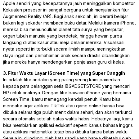
Apple sendiri yang kecepatannya jauh meninggalkan kompetitor.
Kekuatan prosesor ini sangat berguna untuk menjalankan fitur
Augmented Reality (AR). Bagi anak sekolah, ini berarti belajar
bukan lagi sekadar membaca buku datar. Melalui kamera iPhone,
mereka bisa memunculkan planet tata surya yang berputar,
organ tubuh manusia yang berdetak, hingga hewan purba
langsung di atas kasur atau meja belajar mereka. Visualisasi
nyata seperti ini terbukti secara ilmiah mampu meningkatkan
daya ingat dan pemahaman anak secara drastis dibandingkan
jika mereka hanya mendengarkan penjelasan guru di kelas.
3. Fitur Waktu Layar (Screen Time) yang Super Canggih
Ini adalah fitur andalan yang paling sering kami pamerkan
kepada para pelanggan setia IBGADGETSTORE yang mencari
HP untuk anaknya. Dengan fitur bawaan iPhone yang bernama
Screen Time, kamu memegang kendali penuh. Kamu bisa
mengatur agar aplikasi TikTok atau game online hanya bisa
dibuka selama tiga puluh menit dalam sehari, dan akan terkunci
secara otomatis setelah batas waktu habis. Hebatnya lagi, kamu
bisa membiarkan aplikasi edukatif seperti kamus bahasa Inggris
atau aplikasi matematika tetap bisa dibuka tanpa batas waktu.
Semua ini dilindungi oleh kata sandi yang hanya diketahui oleh