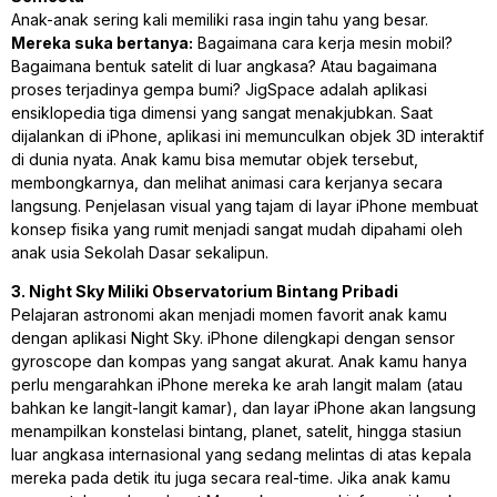
Anak-anak sering kali memiliki rasa ingin tahu yang besar.
Mereka suka bertanya:
Bagaimana cara kerja mesin mobil?
Bagaimana bentuk satelit di luar angkasa? Atau bagaimana
proses terjadinya gempa bumi? JigSpace adalah aplikasi
ensiklopedia tiga dimensi yang sangat menakjubkan. Saat
dijalankan di iPhone, aplikasi ini memunculkan objek 3D interaktif
di dunia nyata. Anak kamu bisa memutar objek tersebut,
membongkarnya, dan melihat animasi cara kerjanya secara
langsung. Penjelasan visual yang tajam di layar iPhone membuat
konsep fisika yang rumit menjadi sangat mudah dipahami oleh
anak usia Sekolah Dasar sekalipun.
3. Night Sky Miliki Observatorium Bintang Pribadi
Pelajaran astronomi akan menjadi momen favorit anak kamu
dengan aplikasi Night Sky. iPhone dilengkapi dengan sensor
gyroscope dan kompas yang sangat akurat. Anak kamu hanya
perlu mengarahkan iPhone mereka ke arah langit malam (atau
bahkan ke langit-langit kamar), dan layar iPhone akan langsung
menampilkan konstelasi bintang, planet, satelit, hingga stasiun
luar angkasa internasional yang sedang melintas di atas kepala
mereka pada detik itu juga secara real-time. Jika anak kamu