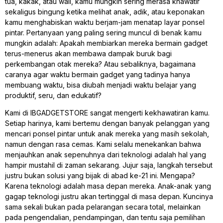
tua, kakak, atau wali, kamu mungkin sering merasa khawatir
sekaligus bingung ketika melihat anak, adik, atau keponakan
kamu menghabiskan waktu berjam-jam menatap layar ponsel
pintar. Pertanyaan yang paling sering muncul di benak kamu
mungkin adalah: Apakah membiarkan mereka bermain gadget
terus-menerus akan membawa dampak buruk bagi
perkembangan otak mereka? Atau sebaliknya, bagaimana
caranya agar waktu bermain gadget yang tadinya hanya
membuang waktu, bisa diubah menjadi waktu belajar yang
produktif, seru, dan edukatif?
Kami di IBGADGETSTORE sangat mengerti kekhawatiran kamu.
Setiap harinya, kami bertemu dengan banyak pelanggan yang
mencari ponsel pintar untuk anak mereka yang masih sekolah,
namun dengan rasa cemas. Kami selalu menekankan bahwa
menjauhkan anak sepenuhnya dari teknologi adalah hal yang
hampir mustahil di zaman sekarang. Jujur saja, langkah tersebut
justru bukan solusi yang bijak di abad ke-21 ini. Mengapa?
Karena teknologi adalah masa depan mereka. Anak-anak yang
gagap teknologi justru akan tertinggal di masa depan. Kuncinya
sama sekali bukan pada pelarangan secara total, melainkan
pada pengendalian, pendampingan, dan tentu saja pemilihan