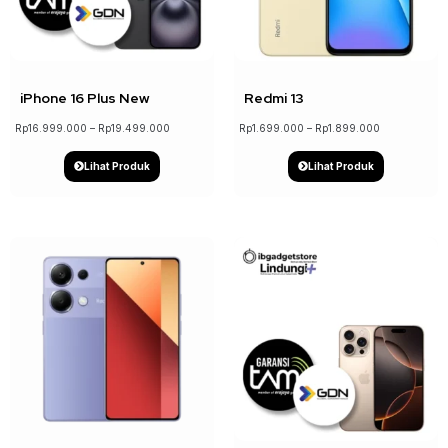
↓ 6%
iPhone 16 Plus New
Redmi 13
Rp
16.999.000
–
Rp
19.499.000
Rp
1.699.000
–
Rp
1.899.000
Lihat Produk
Lihat Produk
↓ 3%