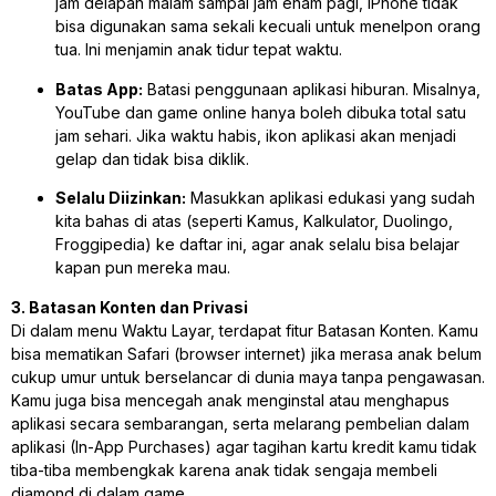
jam delapan malam sampai jam enam pagi, iPhone tidak
bisa digunakan sama sekali kecuali untuk menelpon orang
tua. Ini menjamin anak tidur tepat waktu.
Batas App:
Batasi penggunaan aplikasi hiburan. Misalnya,
YouTube dan game online hanya boleh dibuka total satu
jam sehari. Jika waktu habis, ikon aplikasi akan menjadi
gelap dan tidak bisa diklik.
Selalu Diizinkan:
Masukkan aplikasi edukasi yang sudah
kita bahas di atas (seperti Kamus, Kalkulator, Duolingo,
Froggipedia) ke daftar ini, agar anak selalu bisa belajar
kapan pun mereka mau.
3. Batasan Konten dan Privasi
Di dalam menu Waktu Layar, terdapat fitur Batasan Konten. Kamu
bisa mematikan Safari (browser internet) jika merasa anak belum
cukup umur untuk berselancar di dunia maya tanpa pengawasan.
Kamu juga bisa mencegah anak menginstal atau menghapus
aplikasi secara sembarangan, serta melarang pembelian dalam
aplikasi (In-App Purchases) agar tagihan kartu kredit kamu tidak
tiba-tiba membengkak karena anak tidak sengaja membeli
diamond di dalam game.