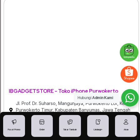
IBGADGETSTORE - Toko iPhone Purwokerto
Hubungi
Admin Kami
Jl. Prof. Dr. Suharso, Mangunjaya, Purwokerto Lor, Kec.
Purwokerto Timur, Kabupaten Banyumas, Jawa Tengah
53114
Senin - Minggu 09:00 - 21:00
Pusat Promo
Order
Tukar Tambah
Lindungi+
Akun
088215022844