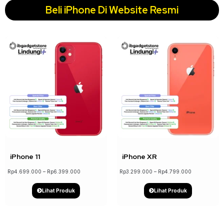
Beli iPhone Di Website Resmi
↓ 22%
↓ 18%
iPhone 11
iPhone XR
Rp
4.699.000
–
Rp
6.399.000
Rp
3.299.000
–
Rp
4.799.000
Lihat Produk
Lihat Produk