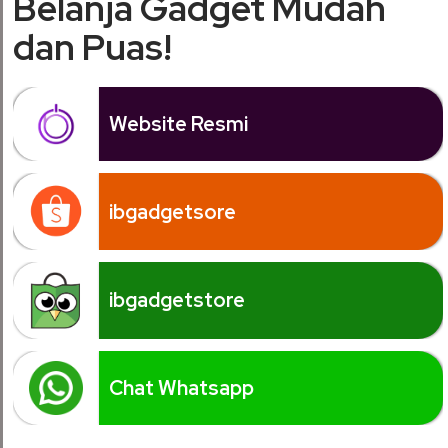
Belanja Gadget Mudah
dan Puas!
Website Resmi
ibgadgetsore
ibgadgetstore
Chat Whatsapp