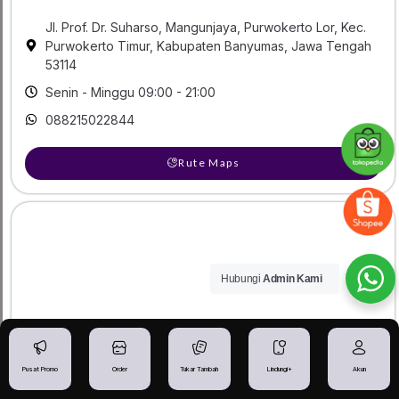
Jl. Prof. Dr. Suharso, Mangunjaya, Purwokerto Lor, Kec.
Purwokerto Timur, Kabupaten Banyumas, Jawa Tengah
53114
Senin - Minggu 09:00 - 21:00
088215022844
Rute Maps
Hubungi
Admin Kami
Pusat Promo
Order
Tukar Tambah
Lindungi+
Akun