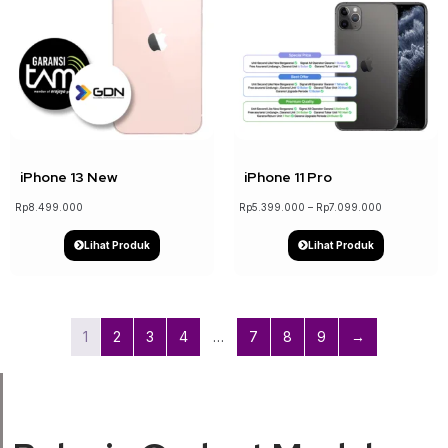
↓ 19%
iPhone 13 New
iPhone 11 Pro
Rp
8.499.000
Rp
5.399.000
–
Rp
7.099.000
Lihat Produk
Lihat Produk
1
2
3
4
…
7
8
9
→