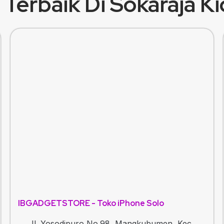
Terbaik Di Sokaraja K
IBGADGETSTORE - Toko iPhone Solo
Jl. Yosodipuro No.98, Mangkubumen, Kec.