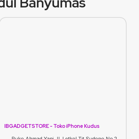
idul Banyumas
IBGADGETSTORE - Toko iPhone Kudus
Ruko Ahmad Yani Jl. Letkol Tit Sudono No.2,