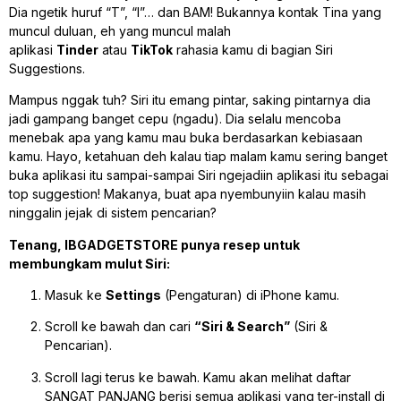
Dia ngetik huruf “T”, “I”… dan BAM! Bukannya kontak Tina yang
muncul duluan, eh yang muncul malah
aplikasi
Tinder
atau
TikTok
rahasia kamu di bagian
Siri
Suggestions
.
Mampus nggak tuh? Siri itu emang pintar, saking pintarnya dia
jadi gampang banget cepu (ngadu). Dia selalu mencoba
menebak apa yang kamu mau buka berdasarkan kebiasaan
kamu. Hayo, ketahuan deh kalau tiap malam kamu sering banget
buka aplikasi itu sampai-sampai Siri ngejadiin aplikasi itu sebagai
top suggestion! Makanya, buat apa nyembunyiin kalau masih
ninggalin jejak di sistem pencarian?
Tenang, IBGADGETSTORE punya resep untuk
membungkam mulut Siri:
Masuk ke
Settings
(Pengaturan) di iPhone kamu.
Scroll ke bawah dan cari
“Siri & Search”
(Siri &
Pencarian).
Scroll lagi terus ke bawah. Kamu akan melihat daftar
SANGAT PANJANG berisi semua aplikasi yang ter-install di