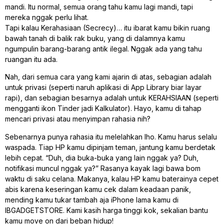
mandi. Itu normal, semua orang tahu kamu lagi mandi, tapi
mereka nggak perlu lihat.
Tapi kalau Kerahasiaan (Secrecy)… itu ibarat kamu bikin ruang
bawah tanah di balik rak buku, yang di dalamnya kamu
ngumpulin barang-barang antik ilegal. Nggak ada yang tahu
ruangan itu ada.
Nah, dari semua cara yang kami ajarin di atas, sebagian adalah
untuk privasi (seperti naruh aplikasi di App Library biar layar
rapi), dan sebagian besarnya adalah untuk KERAHSIAAN (seperti
mengganti ikon Tinder jadi Kalkulator). Hayo, kamu di tahap
mencari privasi atau menyimpan rahasia nih?
Sebenarnya punya rahasia itu melelahkan lho. Kamu harus selalu
waspada. Tiap HP kamu dipinjam teman, jantung kamu berdetak
lebih cepat. “Duh, dia buka-buka yang lain nggak ya? Duh,
notifikasi muncul nggak ya?” Rasanya kayak lagi bawa bom
waktu di saku celana. Makanya, kalau HP kamu baterainya cepet
abis karena keseringan kamu cek dalam keadaan panik,
mending kamu tukar tambah aja iPhone lama kamu di
IBGADGETSTORE. Kami kasih harga tinggi kok, sekalian bantu
kamu
move on
dari beban hidup!