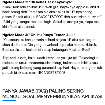
Ngeles Mode 2: “Itu Kena Hack Kayaknya!”
“Hah?! Kok ada aplikasi itu? Wah gila, kayaknya Apple ID aku di-
hack orang deh! Pantesan aja akhir-akhir ini HP-nya sering
panas. Besok aku ke IBGADGETSTORE deh buat minta di-reset.”
(Alibi yang sangat rapi dan logis. Sekalian mampir ya, siapa tahu
khilaf beli aksesoris).
Ngeles Mode 3: “Oh, Itu Punya Temen Aku.”
“Ya ampun, itu kan kemarin si Budi pinjem HP aku buat log-in
akun dia bentar. Dia yang download, lupa aku hapus.” (Klasik.
Budi selalu jadi korban di setiap hubungan. Kasihan Budi).
Tapi serius deh, kalau udah ketahuan ya jujur aja. Teknologi itu
diciptakan untuk mempermudah hidup, bukan buat bikin kamu
jadi tukang bohong yang paranoid tiap hari. Hayo… dengerin tuh
petuah bijak dari mimin IBGADGETSTORE.
TANYA JAWAB (FAQ) PALING SERING
MUNCUL SOAL MENYEMBUNYIKAN APLIKASI