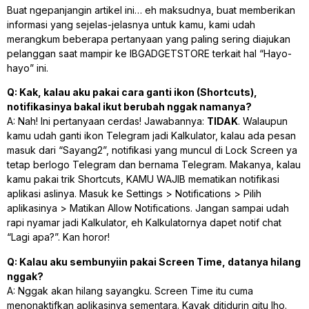
Buat ngepanjangin artikel ini… eh maksudnya, buat memberikan
informasi yang sejelas-jelasnya untuk kamu, kami udah
merangkum beberapa pertanyaan yang paling sering diajukan
pelanggan saat mampir ke IBGADGETSTORE terkait hal “Hayo-
hayo” ini.
Q: Kak, kalau aku pakai cara ganti ikon (Shortcuts),
notifikasinya bakal ikut berubah nggak namanya?
A: Nah! Ini pertanyaan cerdas! Jawabannya:
TIDAK
. Walaupun
kamu udah ganti ikon Telegram jadi Kalkulator, kalau ada pesan
masuk dari “Sayang2”, notifikasi yang muncul di
Lock Screen
ya
tetap berlogo Telegram dan bernama Telegram. Makanya, kalau
kamu pakai trik Shortcuts, KAMU WAJIB mematikan notifikasi
aplikasi aslinya. Masuk ke
Settings > Notifications > Pilih
aplikasinya > Matikan Allow Notifications
. Jangan sampai udah
rapi nyamar jadi Kalkulator, eh Kalkulatornya dapet notif chat
“Lagi apa?”. Kan horor!
Q: Kalau aku sembunyiin pakai Screen Time, datanya hilang
nggak?
A: Nggak akan hilang sayangku. Screen Time itu cuma
menonaktifkan aplikasinya sementara. Kayak ditidurin gitu lho.