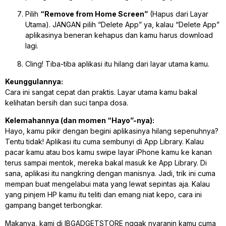
Pilih
“Remove from Home Screen”
(Hapus dari Layar
Utama). JANGAN pilih “Delete App” ya, kalau “Delete App”
aplikasinya beneran kehapus dan kamu harus download
lagi.
Cling! Tiba-tiba aplikasi itu hilang dari layar utama kamu.
Keunggulannya:
Cara ini sangat cepat dan praktis. Layar utama kamu bakal
kelihatan bersih dan suci tanpa dosa.
Kelemahannya (dan momen “Hayo”-nya):
Hayo, kamu pikir dengan begini aplikasinya hilang sepenuhnya?
Tentu tidak! Aplikasi itu cuma sembunyi di App Library. Kalau
pacar kamu atau bos kamu swipe layar iPhone kamu ke kanan
terus sampai mentok, mereka bakal masuk ke App Library. Di
sana, aplikasi itu nangkring dengan manisnya. Jadi, trik ini cuma
mempan buat mengelabui mata yang lewat sepintas aja. Kalau
yang pinjem HP kamu itu teliti dan emang niat
kepo
, cara ini
gampang banget terbongkar.
Makanya, kami di IBGADGETSTORE nggak nyaranin kamu cuma