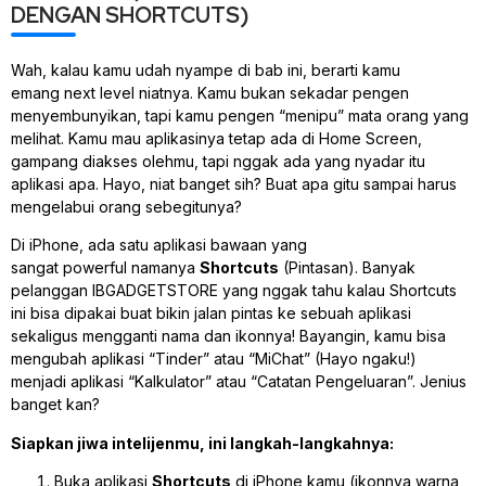
DENGAN SHORTCUTS)
Wah, kalau kamu udah nyampe di bab ini, berarti kamu
emang
next level
niatnya. Kamu bukan sekadar pengen
menyembunyikan, tapi kamu pengen “menipu” mata orang yang
melihat. Kamu mau aplikasinya tetap ada di Home Screen,
gampang diakses olehmu, tapi nggak ada yang nyadar itu
aplikasi apa. Hayo, niat banget sih? Buat apa gitu sampai harus
mengelabui orang sebegitunya?
Di iPhone, ada satu aplikasi bawaan yang
sangat
powerful
namanya
Shortcuts
(Pintasan). Banyak
pelanggan IBGADGETSTORE yang nggak tahu kalau Shortcuts
ini bisa dipakai buat bikin jalan pintas ke sebuah aplikasi
sekaligus mengganti nama dan ikonnya! Bayangin, kamu bisa
mengubah aplikasi “Tinder” atau “MiChat” (Hayo ngaku!)
menjadi aplikasi “Kalkulator” atau “Catatan Pengeluaran”. Jenius
banget kan?
Siapkan jiwa intelijenmu, ini langkah-langkahnya:
Buka aplikasi
Shortcuts
di iPhone kamu (ikonnya warna