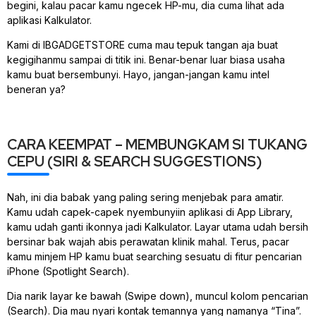
begini, kalau pacar kamu ngecek HP-mu, dia cuma lihat ada
aplikasi Kalkulator.
Kami di IBGADGETSTORE cuma mau tepuk tangan aja buat
kegigihanmu sampai di titik ini. Benar-benar luar biasa usaha
kamu buat bersembunyi. Hayo, jangan-jangan kamu intel
beneran ya?
CARA KEEMPAT – MEMBUNGKAM SI TUKANG
CEPU (SIRI & SEARCH SUGGESTIONS)
Nah, ini dia babak yang paling sering menjebak para amatir.
Kamu udah capek-capek nyembunyiin aplikasi di App Library,
kamu udah ganti ikonnya jadi Kalkulator. Layar utama udah bersih
bersinar bak wajah abis perawatan klinik mahal. Terus, pacar
kamu minjem HP kamu buat
searching
sesuatu di fitur pencarian
iPhone (Spotlight Search).
Dia narik layar ke bawah (Swipe down), muncul kolom pencarian
(Search). Dia mau nyari kontak temannya yang namanya “Tina”.