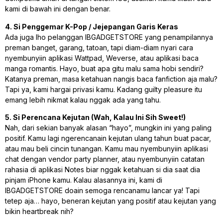
kami di bawah ini dengan benar.
4. Si Penggemar K-Pop / Jejepangan Garis Keras
Ada juga lho pelanggan IBGADGETSTORE yang penampilannya
preman banget, garang, tatoan, tapi diam-diam nyari cara
nyembunyiin aplikasi Wattpad, Weverse, atau aplikasi baca
manga romantis. Hayo, buat apa gitu malu sama hobi sendiri?
Katanya preman, masa ketahuan nangis baca
fanfiction
aja malu?
Tapi ya, kami hargai privasi kamu. Kadang
guilty pleasure
itu
emang lebih nikmat kalau nggak ada yang tahu.
5. Si Perencana Kejutan (Wah, Kalau Ini Sih Sweet!)
Nah, dari sekian banyak alasan “hayo”, mungkin ini yang paling
positif. Kamu lagi ngerencanain kejutan ulang tahun buat pacar,
atau mau beli cincin tunangan. Kamu mau nyembunyiin aplikasi
chat dengan vendor
party planner
, atau nyembunyiin catatan
rahasia di aplikasi Notes biar nggak ketahuan si dia saat dia
pinjam iPhone kamu. Kalau alasannya ini, kami di
IBGADGETSTORE doain semoga rencanamu lancar ya! Tapi
tetep aja… hayo, beneran kejutan yang positif atau kejutan yang
bikin
heartbreak
nih?