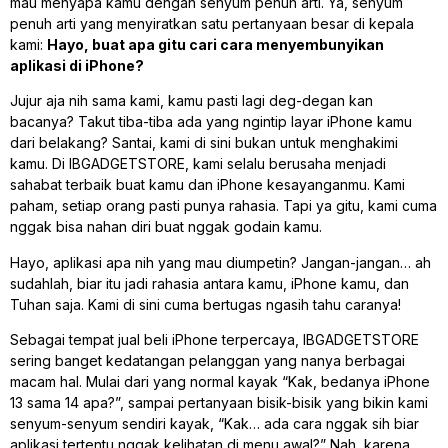
mau menyapa kamu dengan senyum penuh arti. Ya, senyum
penuh arti yang menyiratkan satu pertanyaan besar di kepala
kami:
Hayo, buat apa gitu cari cara menyembunyikan
aplikasi di iPhone?
Jujur aja nih sama kami, kamu pasti lagi deg-degan kan
bacanya? Takut tiba-tiba ada yang ngintip layar iPhone kamu
dari belakang? Santai, kami di sini bukan untuk menghakimi
kamu. Di IBGADGETSTORE, kami selalu berusaha menjadi
sahabat terbaik buat kamu dan iPhone kesayanganmu. Kami
paham, setiap orang pasti punya rahasia. Tapi ya gitu, kami cuma
nggak bisa nahan diri buat nggak godain kamu.
Hayo, aplikasi apa nih yang mau diumpetin? Jangan-jangan… ah
sudahlah, biar itu jadi rahasia antara kamu, iPhone kamu, dan
Tuhan saja. Kami di sini cuma bertugas ngasih tahu caranya!
Sebagai tempat jual beli iPhone terpercaya, IBGADGETSTORE
sering banget kedatangan pelanggan yang nanya berbagai
macam hal. Mulai dari yang normal kayak “Kak, bedanya iPhone
13 sama 14 apa?”, sampai pertanyaan bisik-bisik yang bikin kami
senyum-senyum sendiri kayak, “Kak… ada cara nggak sih biar
aplikasi tertentu nggak kelihatan di menu awal?” Nah, karena