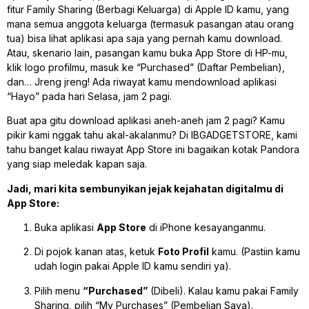
fitur
Family Sharing
(Berbagi Keluarga) di Apple ID kamu, yang
mana semua anggota keluarga (termasuk pasangan atau orang
tua) bisa lihat aplikasi apa saja yang pernah kamu download.
Atau, skenario lain, pasangan kamu buka App Store di HP-mu,
klik logo profilmu, masuk ke “Purchased” (Daftar Pembelian),
dan… Jreng jreng! Ada riwayat kamu mendownload aplikasi
“Hayo” pada hari Selasa, jam 2 pagi.
Buat apa gitu download aplikasi aneh-aneh jam 2 pagi? Kamu
pikir kami nggak tahu akal-akalanmu? Di IBGADGETSTORE, kami
tahu banget kalau riwayat App Store ini bagaikan kotak Pandora
yang siap meledak kapan saja.
Jadi, mari kita sembunyikan jejak kejahatan digitalmu di
App Store:
Buka aplikasi
App Store
di iPhone kesayanganmu.
Di pojok kanan atas, ketuk
Foto Profil
kamu. (Pastiin kamu
udah login pakai Apple ID kamu sendiri ya).
Pilih menu
“Purchased”
(Dibeli). Kalau kamu pakai Family
Sharing, pilih “My Purchases” (Pembelian Saya).