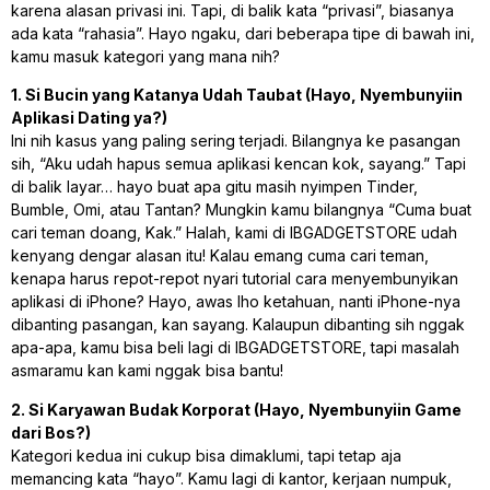
karena alasan privasi ini. Tapi, di balik kata “privasi”, biasanya
ada kata “rahasia”. Hayo ngaku, dari beberapa tipe di bawah ini,
kamu masuk kategori yang mana nih?
1. Si Bucin yang Katanya Udah Taubat (Hayo, Nyembunyiin
Aplikasi Dating ya?)
Ini nih kasus yang paling sering terjadi. Bilangnya ke pasangan
sih, “Aku udah hapus semua aplikasi kencan kok, sayang.” Tapi
di balik layar… hayo buat apa gitu masih nyimpen Tinder,
Bumble, Omi, atau Tantan? Mungkin kamu bilangnya “Cuma buat
cari teman doang, Kak.” Halah, kami di IBGADGETSTORE udah
kenyang dengar alasan itu! Kalau emang cuma cari teman,
kenapa harus repot-repot nyari tutorial cara menyembunyikan
aplikasi di iPhone? Hayo, awas lho ketahuan, nanti iPhone-nya
dibanting pasangan, kan sayang. Kalaupun dibanting sih nggak
apa-apa, kamu bisa beli lagi di IBGADGETSTORE, tapi masalah
asmaramu kan kami nggak bisa bantu!
2. Si Karyawan Budak Korporat (Hayo, Nyembunyiin Game
dari Bos?)
Kategori kedua ini cukup bisa dimaklumi, tapi tetap aja
memancing kata “hayo”. Kamu lagi di kantor, kerjaan numpuk,