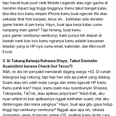
tapi hasrat buat
push rank
Mobile Legends atau nge-gacha di
Genshin Impact lagi tinggi-tingginya. Kamu takut banget kalau
tiba-tiba bos kamu minjem iPhone kamu buat ngecek file atau
sekadar lihat foto kerjaan, terus eh… kelihatan ada deretan
game haram di jam kerja. Hayo, buat apa kerja kalau cuma
numpang main game? Tapi tenang, buat kamu
para
gamer
sembunyi-sembunyi, kami punya trik ampuh di
bawah nanti biar bos kamu ngiranya kamu adalah karyawan
teladan yang isi HP-nya cuma email, kalender, dan Microsoft
Excel.
3. Si Tukang Belanja Rahasia (Hayo, Takut Diomelin
Suami/Istri karena Check Out Terus?)
Wah, ini dia nih penyakit mendarah daging warga +62. Di rumah
bilangnya lagi nabung, tapi tiap hari ada aja paket yang datang.
Suami atau istri udah mulai curiga dan minta ngecek HP kamu.
Kamu panik kan? Hayo, kamu pasti mau nyembunyiin Shopee,
Tokopedia, TikTok, atau aplikasi pinjol kan? “Aduh Kak, aku
nyari artikel ini biar aplikasinya nggak kelihatan suami, ntar aku
diinterogasi dari mana uangnya.” Hayo, buat apa gitu gaya hidup
tinggi tapi sembunyi-sembunyi? Nggak apa-apa sih, rahasia
dompetmu aman di tangan sistem iOS, asalkan kamu ikutin cara