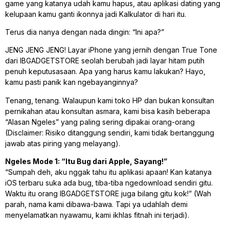
game yang katanya udah kamu hapus, atau aplikasi
dating
yang
kelupaan kamu ganti ikonnya jadi Kalkulator di hari itu.
Terus dia nanya dengan nada dingin:
“Ini apa?”
JENG JENG JENG! Layar iPhone yang jernih dengan True Tone
dari IBGADGETSTORE seolah berubah jadi layar hitam putih
penuh keputusasaan. Apa yang harus kamu lakukan? Hayo,
kamu pasti panik kan ngebayanginnya?
Tenang, tenang. Walaupun kami toko HP dan bukan konsultan
pernikahan atau konsultan asmara, kami bisa kasih beberapa
“Alasan Ngeles” yang paling sering dipakai orang-orang
(Disclaimer: Risiko ditanggung sendiri, kami tidak bertanggung
jawab atas piring yang melayang).
Ngeles Mode 1: “Itu Bug dari Apple, Sayang!”
“Sumpah deh, aku nggak tahu itu aplikasi apaan! Kan katanya
iOS terbaru suka ada
bug
, tiba-tiba ngedownload sendiri gitu.
Waktu itu orang IBGADGETSTORE juga bilang gitu kok!” (Wah
parah, nama kami dibawa-bawa. Tapi ya udahlah demi
menyelamatkan nyawamu, kami ikhlas fitnah ini terjadi).