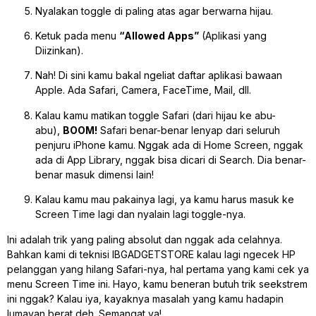
Nyalakan toggle di paling atas agar berwarna hijau.
Ketuk pada menu
“Allowed Apps”
(Aplikasi yang
Diizinkan).
Nah! Di sini kamu bakal ngeliat daftar aplikasi bawaan
Apple. Ada Safari, Camera, FaceTime, Mail, dll.
Kalau kamu matikan toggle Safari (dari hijau ke abu-
abu),
BOOM!
Safari benar-benar lenyap dari seluruh
penjuru iPhone kamu. Nggak ada di Home Screen, nggak
ada di App Library, nggak bisa dicari di Search. Dia benar-
benar masuk dimensi lain!
Kalau kamu mau pakainya lagi, ya kamu harus masuk ke
Screen Time lagi dan nyalain lagi toggle-nya.
Ini adalah trik yang paling absolut dan nggak ada celahnya.
Bahkan kami di teknisi IBGADGETSTORE kalau lagi ngecek HP
pelanggan yang hilang Safari-nya, hal pertama yang kami cek ya
menu Screen Time ini. Hayo, kamu beneran butuh trik seekstrem
ini nggak? Kalau iya, kayaknya masalah yang kamu hadapin
lumayan berat deh. Semangat ya!