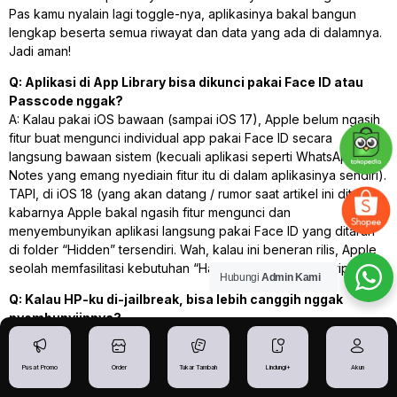
Pas kamu nyalain lagi toggle-nya, aplikasinya bakal bangun
lengkap beserta semua riwayat dan data yang ada di dalamnya.
Jadi aman!
Q: Aplikasi di App Library bisa dikunci pakai Face ID atau
Passcode nggak?
A: Kalau pakai iOS bawaan (sampai iOS 17), Apple belum ngasih
fitur buat mengunci
individual app
pakai Face ID secara
langsung bawaan sistem (kecuali aplikasi seperti WhatsApp atau
Notes yang emang nyediain fitur itu di dalam aplikasinya sendiri).
TAPI, di iOS 18 (yang akan datang / rumor saat artikel ini ditulis),
kabarnya Apple bakal ngasih fitur mengunci dan
menyembunyikan aplikasi langsung pakai Face ID yang ditaruh
di folder “Hidden” tersendiri. Wah, kalau ini beneran rilis, Apple
seolah memfasilitasi kebutuhan “Hayo” kalian secara paripurna!
Hubungi
Admin Kami
Q: Kalau HP-ku di-jailbreak, bisa lebih canggih nggak
nyembunyiinnya?
A: Wah, kami di IBGADGETSTORE
SANGAT TIDAK
MENYARANKAN
kamu nge-jailbreak iPhone kamu. Kenapa?
Pusat Promo
Order
Tukar Tambah
Lindungi+
Akun
Karena itu bakal merusak garansi, bikin HP rentan disusupi
malware beneran, dan mengorbankan sistem keamanan Apple